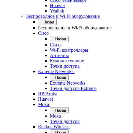
Cisco TelePresence
Huawei
Yealink
Беспроводное и Wi-Fi оборудование
Назад
Беспроводное и Wi-Fi оборудование
Cisco
Назад
Cisco
Wi-Fi контроллеры
Антенны
Комплектующие
Точки доступа
Extreme Networks
Назад
Extreme Networks
Точки доступа Extreme
HP/Aruba
Huawei
Moxa
Назад
Moxa
Точки доступа
Ruckus Wireless
Назад