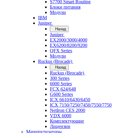
S7700 Smart Routing
Блоки питания
Модули
IBM
Juniper
Назад
Juniper
EX2000/3000/4000
EX6200/8200/9200
QFX Series
Модули
Ruckus (Brocade)
Назад
Ruckus (Brocade)
300 Series
6000 Series
FCX 624/648
G600 Series
ICX 6610/6430/6450
ICX 7150/7250/7450/7550/7750
NetIron CES 2000
VDX 6000
Комплектующие
Лицензии
Маршрутизаторы