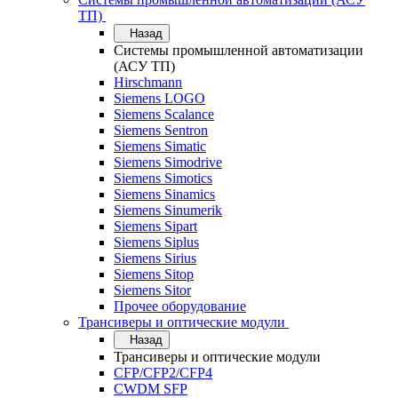
ТП)
Назад
Системы промышленной автоматизации
(АСУ ТП)
Hirschmann
Siemens LOGO
Siemens Scalance
Siemens Sentron
Siemens Simatic
Siemens Simodrive
Siemens Simotics
Siemens Sinamics
Siemens Sinumerik
Siemens Sipart
Siemens Siplus
Siemens Sirius
Siemens Sitop
Siemens Sitor
Прочее оборудование
Трансиверы и оптические модули
Назад
Трансиверы и оптические модули
CFP/CFP2/CFP4
CWDM SFP