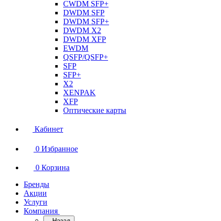
CWDM SFP+
DWDM SFP
DWDM SFP+
DWDM X2
DWDM XFP
EWDM
QSFP/QSFP+
SFP
SFP+
X2
XENPAK
XFP
Оптические карты
Кабинет
0
Избранное
0
Корзина
Бренды
Акции
Услуги
Компания
Назад