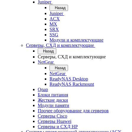
Juniper
Назад
Juniper
ACX
MX
SRX
SSG
Модули и комплектующие
Серверы, СХД и комплектующие
Назад
Серверы, СХД и комплектующие
NetGear
Назад
NetGear
ReadyNAS Desktop
ReadyNAS Rackmount
Qnap
Блоки питания
Жесткие диски
Модули памяти
Прочее оборудование для серверов
Серверы Cisco
Серверы Huawei
Серверы и СХД HP
Системы промышленной автоматизации (АСУ