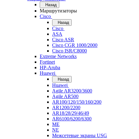
Назад
Маршрутизаторы
Cisco
Назад
Cisco
ASA
Cisco ASR
Cisco CGR 1000/2000
Cisco ISR/С8000
Extreme Networks
Fortinet
HP-Aruba
Huawei
Назад
Huawei
Agile AR3200/3600
Agile AR500
AR100/120/150/160/200
AR1200/2200
AR18/28/29/46/49
AR6100/6200/6300
ME
NE
Межсетевые экраны USG