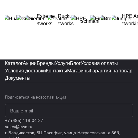
10GbE
(R3R30A,
(16542)
P19558-
001)
Каталог
Акции
Бренды
Услуги
Блог
Условия оплаты
Условия доставки
Контакты
Магазины
Гарантия на товар
Документы
Подписаться
на новости и акции
политикой конфиденциальности
+7 (495) 118-04-37
sales@ewc.ru
г. Владивосток, БЦ Пасифик, улица Некрасовская, д.36б,