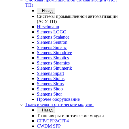
ТП)
Назад
Системы промышленной автоматизации
(АСУ ТП)
Hirschmann
Siemens LOGO
Siemens Scalance
Siemens Sentron
Siemens Simatic
Siemens Simodrive
Siemens Simotics
Siemens Sinamics
Siemens Sinumerik
Siemens Sipart
Siemens Siplus
Siemens Sirius
Siemens Sitop
Siemens Sitor
Прочее оборудование
Трансиверы и оптические модули
Назад
Трансиверы и оптические модули
CFP/CFP2/CFP4
CWDM SFP