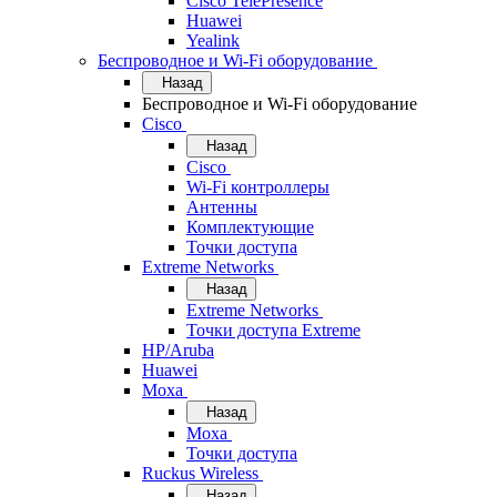
Cisco TelePresence
Huawei
Yealink
Беспроводное и Wi-Fi оборудование
Назад
Беспроводное и Wi-Fi оборудование
Cisco
Назад
Cisco
Wi-Fi контроллеры
Антенны
Комплектующие
Точки доступа
Extreme Networks
Назад
Extreme Networks
Точки доступа Extreme
HP/Aruba
Huawei
Moxa
Назад
Moxa
Точки доступа
Ruckus Wireless
Назад