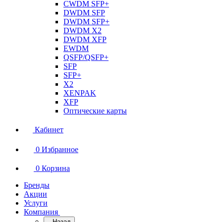
CWDM SFP+
DWDM SFP
DWDM SFP+
DWDM X2
DWDM XFP
EWDM
QSFP/QSFP+
SFP
SFP+
X2
XENPAK
XFP
Оптические карты
Кабинет
0
Избранное
0
Корзина
Бренды
Акции
Услуги
Компания
Назад