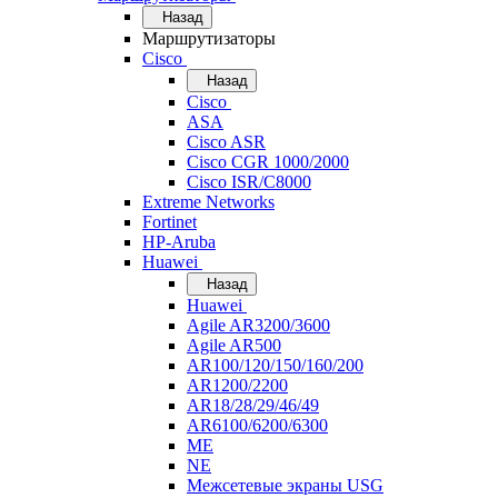
Назад
Маршрутизаторы
Cisco
Назад
Cisco
ASA
Cisco ASR
Cisco CGR 1000/2000
Cisco ISR/С8000
Extreme Networks
Fortinet
HP-Aruba
Huawei
Назад
Huawei
Agile AR3200/3600
Agile AR500
AR100/120/150/160/200
AR1200/2200
AR18/28/29/46/49
AR6100/6200/6300
ME
NE
Межсетевые экраны USG