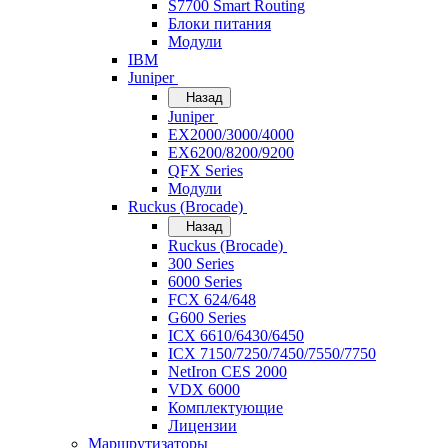
S7700 Smart Routing
Блоки питания
Модули
IBM
Juniper
Назад
Juniper
EX2000/3000/4000
EX6200/8200/9200
QFX Series
Модули
Ruckus (Brocade)
Назад
Ruckus (Brocade)
300 Series
6000 Series
FCX 624/648
G600 Series
ICX 6610/6430/6450
ICX 7150/7250/7450/7550/7750
NetIron CES 2000
VDX 6000
Комплектующие
Лицензии
Маршрутизаторы