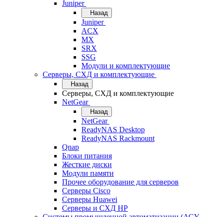
Juniper
Назад
Juniper
ACX
MX
SRX
SSG
Модули и комплектующие
Серверы, СХД и комплектующие
Назад
Серверы, СХД и комплектующие
NetGear
Назад
NetGear
ReadyNAS Desktop
ReadyNAS Rackmount
Qnap
Блоки питания
Жесткие диски
Модули памяти
Прочее оборудование для серверов
Серверы Cisco
Серверы Huawei
Серверы и СХД HP
Системы промышленной автоматизации (АСУ