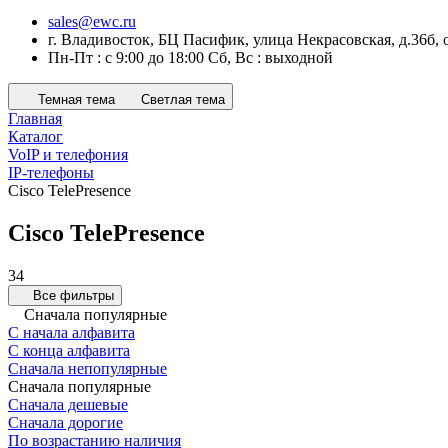
sales@ewc.ru
г. Владивосток, БЦ Пасифик, улица Некрасовская, д.36б, 
Пн-Пт : с 9:00 до 18:00 Сб, Вс : выходной
Темная тема
Светлая тема
Главная
Каталог
VoIP и телефония
IP-телефоны
Cisco TelePresence
Cisco TelePresence
34
Все фильтры
Сначала популярные
С начала алфавита
С конца алфавита
Сначала непопулярные
Сначала популярные
Сначала дешевые
Сначала дорогие
По возрастанию наличия