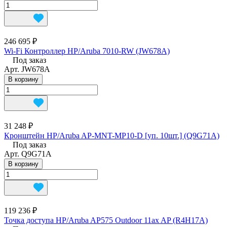
246 695 ₽
Wi-Fi Контроллер HP/Aruba 7010-RW (JW678A)
Под заказ
Арт.
JW678A
В корзину
31 248 ₽
Кронштейн HP/Aruba AP-MNT-MP10-D [уп. 10шт.] (Q9G71A)
Под заказ
Арт.
Q9G71A
В корзину
119 236 ₽
Точка доступа HP/Aruba AP575 Outdoor 11ax AP (R4H17A)