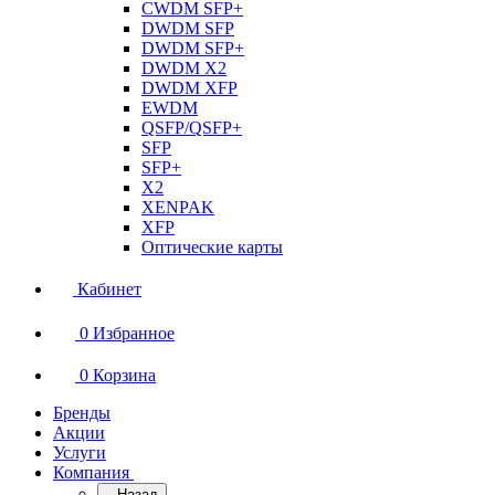
CWDM SFP+
DWDM SFP
DWDM SFP+
DWDM X2
DWDM XFP
EWDM
QSFP/QSFP+
SFP
SFP+
X2
XENPAK
XFP
Оптические карты
Кабинет
0
Избранное
0
Корзина
Бренды
Акции
Услуги
Компания
Назад