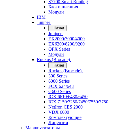
S7700 Smart Routing
Блоки питания
Модули
IBM
Juniper
Назад
Juniper
EX2000/3000/4000
EX6200/8200/9200
QFX Series
Модули
Ruckus (Brocade)
Назад
Ruckus (Brocade)
300 Series
6000 Series
FCX 624/648
G600 Series
ICX 6610/6430/6450
ICX 7150/7250/7450/7550/7750
NetIron CES 2000
VDX 6000
Комплектующие
Лицензии
Маршрутизаторы