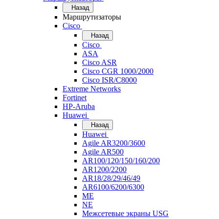
Назад
Маршрутизаторы
Cisco
Назад
Cisco
ASA
Cisco ASR
Cisco CGR 1000/2000
Cisco ISR/С8000
Extreme Networks
Fortinet
HP-Aruba
Huawei
Назад
Huawei
Agile AR3200/3600
Agile AR500
AR100/120/150/160/200
AR1200/2200
AR18/28/29/46/49
AR6100/6200/6300
ME
NE
Межсетевые экраны USG