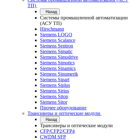
ТП)
Назад
Системы промышленной автоматизации
(АСУ ТП)
Hirschmann
Siemens LOGO
Siemens Scalance
Siemens Sentron
Siemens Simatic
Siemens Simodrive
Siemens Simotics
Siemens Sinamics
Siemens Sinumerik
Siemens Sipart
Siemens Siplus
Siemens Sirius
Siemens Sitop
Siemens Sitor
Прочее оборудование
Трансиверы и оптические модули
Назад
Трансиверы и оптические модули
CFP/CFP2/CFP4
CWDM SFP