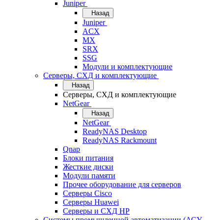
Juniper
Назад
Juniper
ACX
MX
SRX
SSG
Модули и комплектующие
Серверы, СХД и комплектующие
Назад
Серверы, СХД и комплектующие
NetGear
Назад
NetGear
ReadyNAS Desktop
ReadyNAS Rackmount
Qnap
Блоки питания
Жесткие диски
Модули памяти
Прочее оборудование для серверов
Серверы Cisco
Серверы Huawei
Серверы и СХД HP
Системы промышленной автоматизации (АСУ