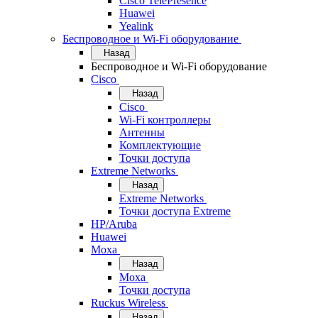
Cisco TelePresence
Huawei
Yealink
Беспроводное и Wi-Fi оборудование
Назад
Беспроводное и Wi-Fi оборудование
Cisco
Назад
Cisco
Wi-Fi контроллеры
Антенны
Комплектующие
Точки доступа
Extreme Networks
Назад
Extreme Networks
Точки доступа Extreme
HP/Aruba
Huawei
Moxa
Назад
Moxa
Точки доступа
Ruckus Wireless
Назад