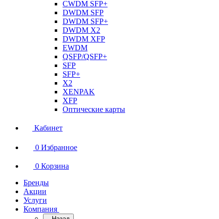
CWDM SFP+
DWDM SFP
DWDM SFP+
DWDM X2
DWDM XFP
EWDM
QSFP/QSFP+
SFP
SFP+
X2
XENPAK
XFP
Оптические карты
Кабинет
0
Избранное
0
Корзина
Бренды
Акции
Услуги
Компания
Назад