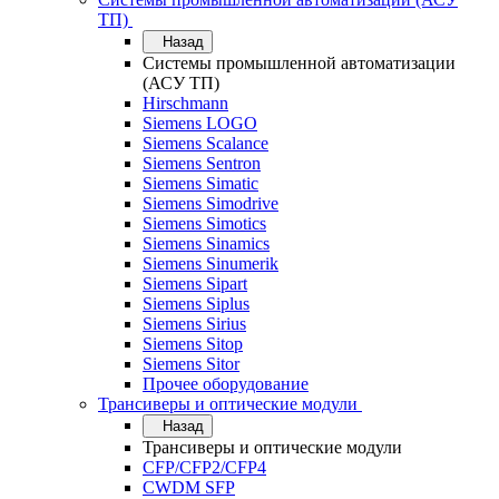
ТП)
Назад
Системы промышленной автоматизации
(АСУ ТП)
Hirschmann
Siemens LOGO
Siemens Scalance
Siemens Sentron
Siemens Simatic
Siemens Simodrive
Siemens Simotics
Siemens Sinamics
Siemens Sinumerik
Siemens Sipart
Siemens Siplus
Siemens Sirius
Siemens Sitop
Siemens Sitor
Прочее оборудование
Трансиверы и оптические модули
Назад
Трансиверы и оптические модули
CFP/CFP2/CFP4
CWDM SFP