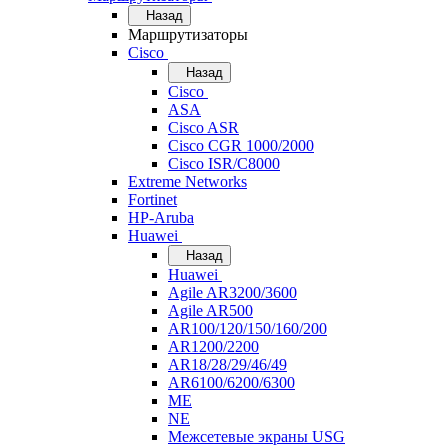
Назад
Маршрутизаторы
Cisco
Назад
Cisco
ASA
Cisco ASR
Cisco CGR 1000/2000
Cisco ISR/С8000
Extreme Networks
Fortinet
HP-Aruba
Huawei
Назад
Huawei
Agile AR3200/3600
Agile AR500
AR100/120/150/160/200
AR1200/2200
AR18/28/29/46/49
AR6100/6200/6300
ME
NE
Межсетевые экраны USG