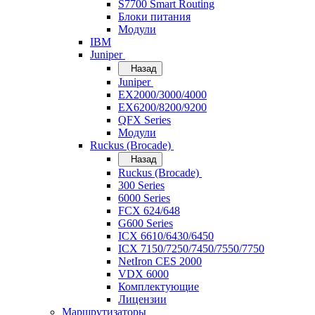
S7700 Smart Routing
Блоки питания
Модули
IBM
Juniper
Назад
Juniper
EX2000/3000/4000
EX6200/8200/9200
QFX Series
Модули
Ruckus (Brocade)
Назад
Ruckus (Brocade)
300 Series
6000 Series
FCX 624/648
G600 Series
ICX 6610/6430/6450
ICX 7150/7250/7450/7550/7750
NetIron CES 2000
VDX 6000
Комплектующие
Лицензии
Маршрутизаторы