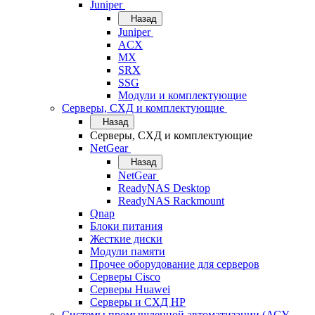
Juniper
Назад
Juniper
ACX
MX
SRX
SSG
Модули и комплектующие
Серверы, СХД и комплектующие
Назад
Серверы, СХД и комплектующие
NetGear
Назад
NetGear
ReadyNAS Desktop
ReadyNAS Rackmount
Qnap
Блоки питания
Жесткие диски
Модули памяти
Прочее оборудование для серверов
Серверы Cisco
Серверы Huawei
Серверы и СХД HP
Системы промышленной автоматизации (АСУ