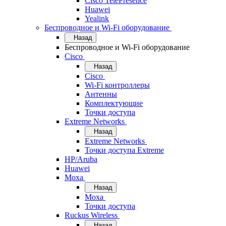
Cisco TelePresence
Huawei
Yealink
Беспроводное и Wi-Fi оборудование
Назад
Беспроводное и Wi-Fi оборудование
Cisco
Назад
Cisco
Wi-Fi контроллеры
Антенны
Комплектующие
Точки доступа
Extreme Networks
Назад
Extreme Networks
Точки доступа Extreme
HP/Aruba
Huawei
Moxa
Назад
Moxa
Точки доступа
Ruckus Wireless
Назад