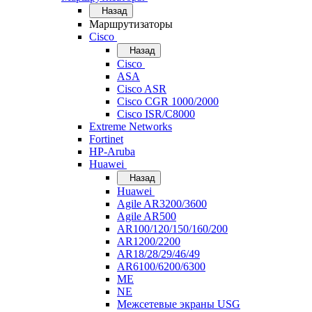
Назад
Маршрутизаторы
Cisco
Назад
Cisco
ASA
Cisco ASR
Cisco CGR 1000/2000
Cisco ISR/С8000
Extreme Networks
Fortinet
HP-Aruba
Huawei
Назад
Huawei
Agile AR3200/3600
Agile AR500
AR100/120/150/160/200
AR1200/2200
AR18/28/29/46/49
AR6100/6200/6300
ME
NE
Межсетевые экраны USG