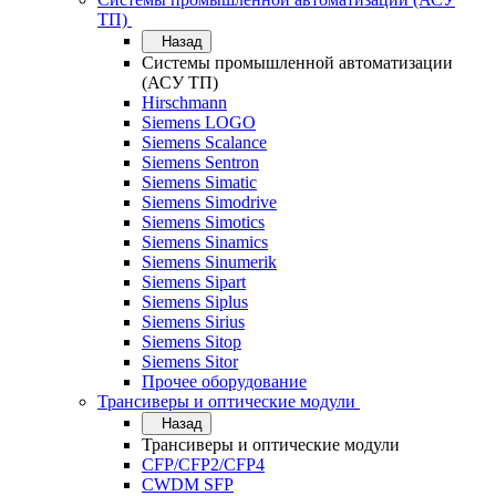
ТП)
Назад
Системы промышленной автоматизации
(АСУ ТП)
Hirschmann
Siemens LOGO
Siemens Scalance
Siemens Sentron
Siemens Simatic
Siemens Simodrive
Siemens Simotics
Siemens Sinamics
Siemens Sinumerik
Siemens Sipart
Siemens Siplus
Siemens Sirius
Siemens Sitop
Siemens Sitor
Прочее оборудование
Трансиверы и оптические модули
Назад
Трансиверы и оптические модули
CFP/CFP2/CFP4
CWDM SFP