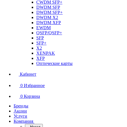
CWDM SFP+
DWDM SFP
DWDM SFP+
DWDM X2
DWDM XFP
EWDM
QSFP/QSFP+
SFP
SFP+
X2
XENPAK
XFP
Оптические карты
Кабинет
0
Избранное
0
Корзина
Бренды
Акции
Услуги
Компания
Назад