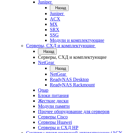
Juniper
Назад
Juniper
ACX
MX
SRX
SSG
Модули и комплектующие
Серверы, СХД и комплектующие
Назад
Серверы, СХД и комплектующие
NetGear
Назад
NetGear
ReadyNAS Desktop
ReadyNAS Rackmount
Qnap
Блоки питания
Жесткие диски
Модули памяти
Прочее оборудование для серверов
Серверы Cisco
Серверы Huawei
Серверы и СХД HP
Системы промышленной автоматизации (АСУ