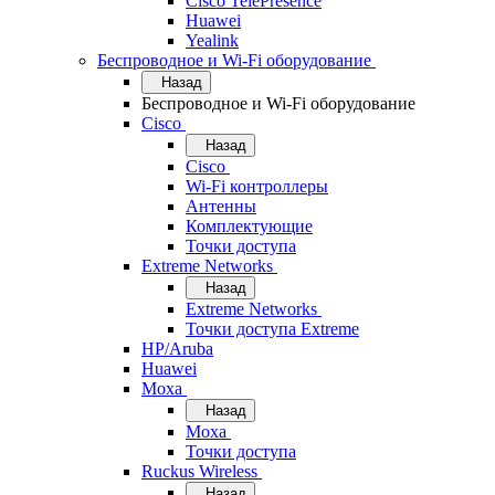
Cisco TelePresence
Huawei
Yealink
Беспроводное и Wi-Fi оборудование
Назад
Беспроводное и Wi-Fi оборудование
Cisco
Назад
Cisco
Wi-Fi контроллеры
Антенны
Комплектующие
Точки доступа
Extreme Networks
Назад
Extreme Networks
Точки доступа Extreme
HP/Aruba
Huawei
Moxa
Назад
Moxa
Точки доступа
Ruckus Wireless
Назад