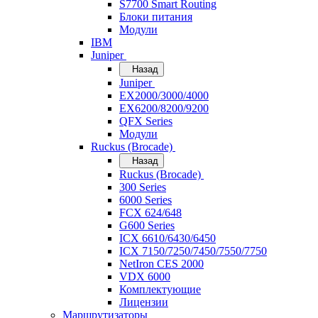
S7700 Smart Routing
Блоки питания
Модули
IBM
Juniper
Назад
Juniper
EX2000/3000/4000
EX6200/8200/9200
QFX Series
Модули
Ruckus (Brocade)
Назад
Ruckus (Brocade)
300 Series
6000 Series
FCX 624/648
G600 Series
ICX 6610/6430/6450
ICX 7150/7250/7450/7550/7750
NetIron CES 2000
VDX 6000
Комплектующие
Лицензии
Маршрутизаторы