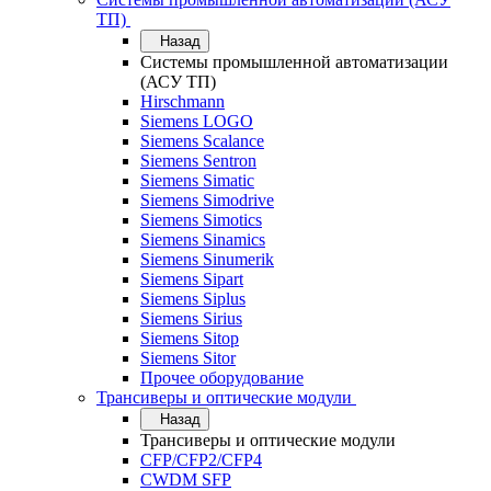
ТП)
Назад
Системы промышленной автоматизации
(АСУ ТП)
Hirschmann
Siemens LOGO
Siemens Scalance
Siemens Sentron
Siemens Simatic
Siemens Simodrive
Siemens Simotics
Siemens Sinamics
Siemens Sinumerik
Siemens Sipart
Siemens Siplus
Siemens Sirius
Siemens Sitop
Siemens Sitor
Прочее оборудование
Трансиверы и оптические модули
Назад
Трансиверы и оптические модули
CFP/CFP2/CFP4
CWDM SFP