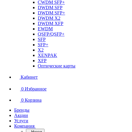
CWDM SFP+
DWDM SFP
DWDM SFP+
DWDM X2
DWDM XFP
EWDM
QSFP/QSFP+
SFP
SFP+
X2
XENPAK
XFP
Оптические карты
Кабинет
0
Избранное
0
Корзина
Бренды
Акции
Услуги
Компания
Назад