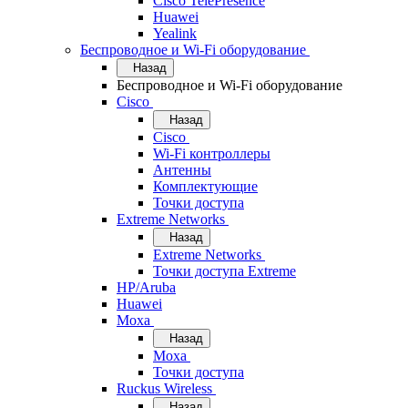
Cisco TelePresence
Huawei
Yealink
Беспроводное и Wi-Fi оборудование
Назад
Беспроводное и Wi-Fi оборудование
Cisco
Назад
Cisco
Wi-Fi контроллеры
Антенны
Комплектующие
Точки доступа
Extreme Networks
Назад
Extreme Networks
Точки доступа Extreme
HP/Aruba
Huawei
Moxa
Назад
Moxa
Точки доступа
Ruckus Wireless
Назад