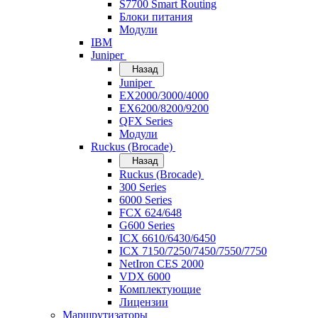
S7700 Smart Routing
Блоки питания
Модули
IBM
Juniper
Назад
Juniper
EX2000/3000/4000
EX6200/8200/9200
QFX Series
Модули
Ruckus (Brocade)
Назад
Ruckus (Brocade)
300 Series
6000 Series
FCX 624/648
G600 Series
ICX 6610/6430/6450
ICX 7150/7250/7450/7550/7750
NetIron CES 2000
VDX 6000
Комплектующие
Лицензии
Маршрутизаторы