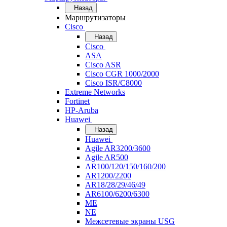
Назад
Маршрутизаторы
Cisco
Назад
Cisco
ASA
Cisco ASR
Cisco CGR 1000/2000
Cisco ISR/С8000
Extreme Networks
Fortinet
HP-Aruba
Huawei
Назад
Huawei
Agile AR3200/3600
Agile AR500
AR100/120/150/160/200
AR1200/2200
AR18/28/29/46/49
AR6100/6200/6300
ME
NE
Межсетевые экраны USG