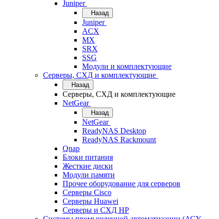
Juniper
Назад
Juniper
ACX
MX
SRX
SSG
Модули и комплектующие
Серверы, СХД и комплектующие
Назад
Серверы, СХД и комплектующие
NetGear
Назад
NetGear
ReadyNAS Desktop
ReadyNAS Rackmount
Qnap
Блоки питания
Жесткие диски
Модули памяти
Прочее оборудование для серверов
Серверы Cisco
Серверы Huawei
Серверы и СХД HP
Системы промышленной автоматизации (АСУ