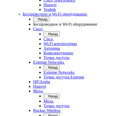
Cisco TelePresence
Huawei
Yealink
Беспроводное и Wi-Fi оборудование
Назад
Беспроводное и Wi-Fi оборудование
Cisco
Назад
Cisco
Wi-Fi контроллеры
Антенны
Комплектующие
Точки доступа
Extreme Networks
Назад
Extreme Networks
Точки доступа Extreme
HP/Aruba
Huawei
Moxa
Назад
Moxa
Точки доступа
Ruckus Wireless
Назад