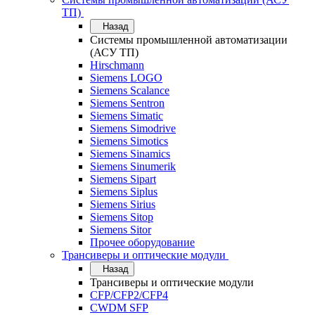
ТП)
Назад
Системы промышленной автоматизации
(АСУ ТП)
Hirschmann
Siemens LOGO
Siemens Scalance
Siemens Sentron
Siemens Simatic
Siemens Simodrive
Siemens Simotics
Siemens Sinamics
Siemens Sinumerik
Siemens Sipart
Siemens Siplus
Siemens Sirius
Siemens Sitop
Siemens Sitor
Прочее оборудование
Трансиверы и оптические модули
Назад
Трансиверы и оптические модули
CFP/CFP2/CFP4
CWDM SFP