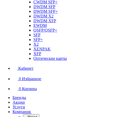
CWDM SFP+
DWDM SFP
DWDM SFP+
DWDM X2
DWDM XFP
EWDM
QSFP/QSFP+
SFP
SFP+
X2
XENPAK
XFP
Оптические карты
Кабинет
0
Избранное
0
Корзина
Бренды
Акции
Услуги
Компания
Назад