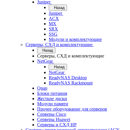
Juniper
Назад
Juniper
ACX
MX
SRX
SSG
Модули и комплектующие
Серверы, СХД и комплектующие
Назад
Серверы, СХД и комплектующие
NetGear
Назад
NetGear
ReadyNAS Desktop
ReadyNAS Rackmount
Qnap
Блоки питания
Жесткие диски
Модули памяти
Прочее оборудование для серверов
Серверы Cisco
Серверы Huawei
Серверы и СХД HP
Системы промышленной автоматизации (АСУ