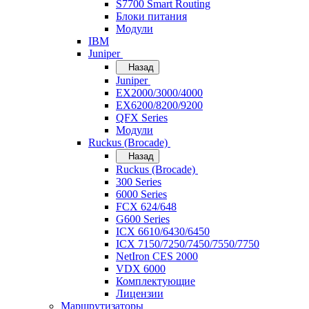
S7700 Smart Routing
Блоки питания
Модули
IBM
Juniper
Назад
Juniper
EX2000/3000/4000
EX6200/8200/9200
QFX Series
Модули
Ruckus (Brocade)
Назад
Ruckus (Brocade)
300 Series
6000 Series
FCX 624/648
G600 Series
ICX 6610/6430/6450
ICX 7150/7250/7450/7550/7750
NetIron CES 2000
VDX 6000
Комплектующие
Лицензии
Маршрутизаторы