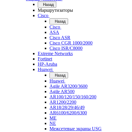
Назад
Маршрутизаторы
Cisco
Назад
Cisco
ASA
Cisco ASR
Cisco CGR 1000/2000
Cisco ISR/С8000
Extreme Networks
Fortinet
HP-Aruba
Huawei
Назад
Huawei
Agile AR3200/3600
Agile AR500
AR100/120/150/160/200
AR1200/2200
AR18/28/29/46/49
AR6100/6200/6300
ME
NE
Межсетевые экраны USG