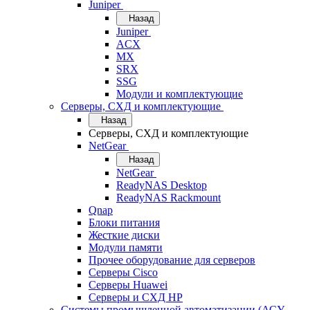
Juniper
Назад
Juniper
ACX
MX
SRX
SSG
Модули и комплектующие
Серверы, СХД и комплектующие
Назад
Серверы, СХД и комплектующие
NetGear
Назад
NetGear
ReadyNAS Desktop
ReadyNAS Rackmount
Qnap
Блоки питания
Жесткие диски
Модули памяти
Прочее оборудование для серверов
Серверы Cisco
Серверы Huawei
Серверы и СХД HP
Системы промышленной автоматизации (АСУ