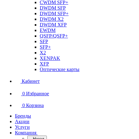
CWDM SFP+
DWDM SFP
DWDM SFP+
DWDM X2
DWDM XFP
EWDM
QSFP/QSFP+
SFP
SFP+
X2
XENPAK
XFP
Оптические карты
Кабинет
0
Избранное
0
Корзина
Бренды
Акции
Услуги
Компания
Назад