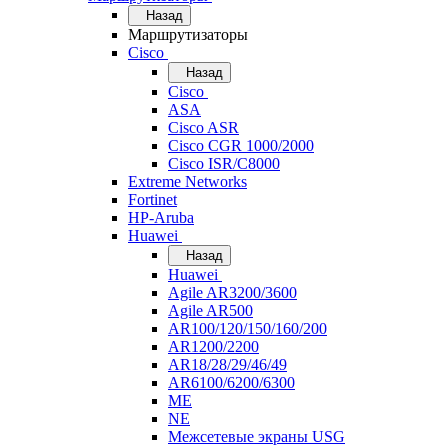
Назад
Маршрутизаторы
Cisco
Назад
Cisco
ASA
Cisco ASR
Cisco CGR 1000/2000
Cisco ISR/С8000
Extreme Networks
Fortinet
HP-Aruba
Huawei
Назад
Huawei
Agile AR3200/3600
Agile AR500
AR100/120/150/160/200
AR1200/2200
AR18/28/29/46/49
AR6100/6200/6300
ME
NE
Межсетевые экраны USG