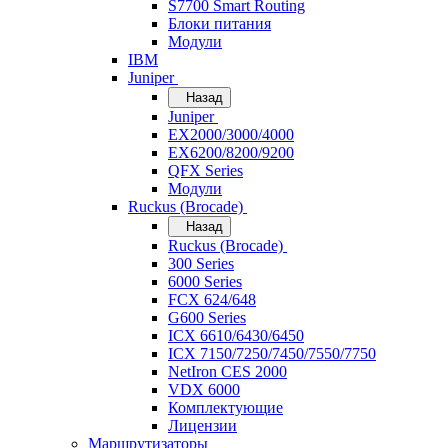
S7700 Smart Routing
Блоки питания
Модули
IBM
Juniper
Назад
Juniper
EX2000/3000/4000
EX6200/8200/9200
QFX Series
Модули
Ruckus (Brocade)
Назад
Ruckus (Brocade)
300 Series
6000 Series
FCX 624/648
G600 Series
ICX 6610/6430/6450
ICX 7150/7250/7450/7550/7750
NetIron CES 2000
VDX 6000
Комплектующие
Лицензии
Маршрутизаторы