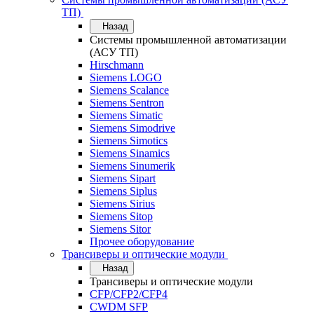
ТП)
Назад
Системы промышленной автоматизации
(АСУ ТП)
Hirschmann
Siemens LOGO
Siemens Scalance
Siemens Sentron
Siemens Simatic
Siemens Simodrive
Siemens Simotics
Siemens Sinamics
Siemens Sinumerik
Siemens Sipart
Siemens Siplus
Siemens Sirius
Siemens Sitop
Siemens Sitor
Прочее оборудование
Трансиверы и оптические модули
Назад
Трансиверы и оптические модули
CFP/CFP2/CFP4
CWDM SFP