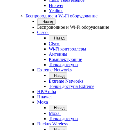
Cisco TelePresence
Huawei
Yealink
Беспроводное и Wi-Fi оборудование
Назад
Беспроводное и Wi-Fi оборудование
Cisco
Назад
Cisco
Wi-Fi контроллеры
Антенны
Комплектующие
Точки доступа
Extreme Networks
Назад
Extreme Networks
Точки доступа Extreme
HP/Aruba
Huawei
Moxa
Назад
Moxa
Точки доступа
Ruckus Wireless
Назад