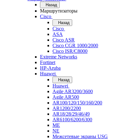
Назад
Маршрутизаторы
Cisco
Назад
Cisco
ASA
Cisco ASR
Cisco CGR 1000/2000
Cisco ISR/С8000
Extreme Networks
Fortinet
HP-Aruba
Huawei
Назад
Huawei
Agile AR3200/3600
Agile AR500
AR100/120/150/160/200
AR1200/2200
AR18/28/29/46/49
AR6100/6200/6300
ME
NE
Межсетевые экраны USG