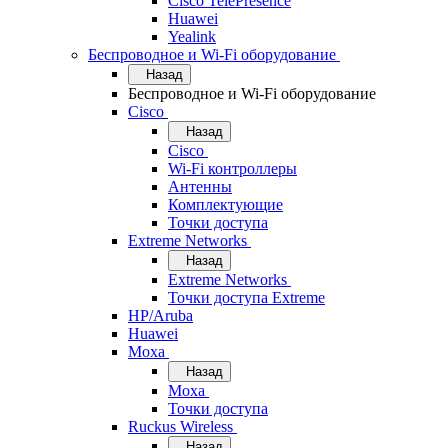
Cisco TelePresence
Huawei
Yealink
Беспроводное и Wi-Fi оборудование
Назад
Беспроводное и Wi-Fi оборудование
Cisco
Назад
Cisco
Wi-Fi контроллеры
Антенны
Комплектующие
Точки доступа
Extreme Networks
Назад
Extreme Networks
Точки доступа Extreme
HP/Aruba
Huawei
Moxa
Назад
Moxa
Точки доступа
Ruckus Wireless
Назад