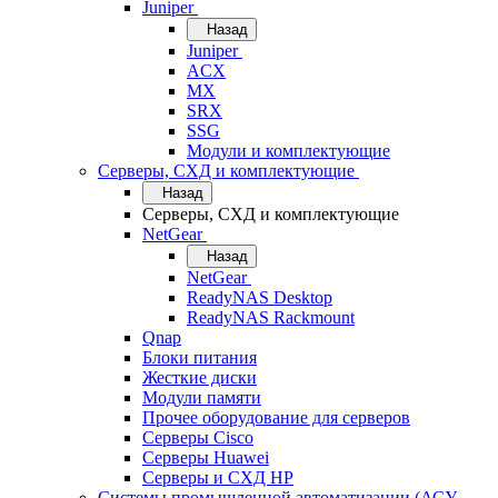
Juniper
Назад
Juniper
ACX
MX
SRX
SSG
Модули и комплектующие
Серверы, СХД и комплектующие
Назад
Серверы, СХД и комплектующие
NetGear
Назад
NetGear
ReadyNAS Desktop
ReadyNAS Rackmount
Qnap
Блоки питания
Жесткие диски
Модули памяти
Прочее оборудование для серверов
Серверы Cisco
Серверы Huawei
Серверы и СХД HP
Системы промышленной автоматизации (АСУ