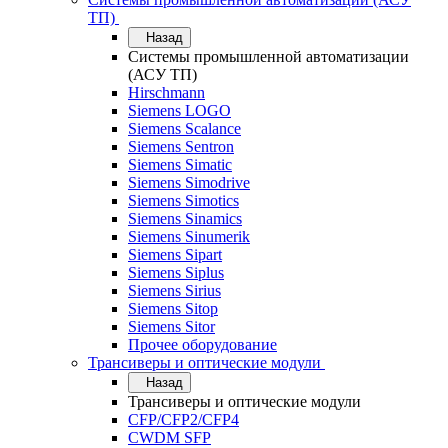
ТП)
Назад
Системы промышленной автоматизации
(АСУ ТП)
Hirschmann
Siemens LOGO
Siemens Scalance
Siemens Sentron
Siemens Simatic
Siemens Simodrive
Siemens Simotics
Siemens Sinamics
Siemens Sinumerik
Siemens Sipart
Siemens Siplus
Siemens Sirius
Siemens Sitop
Siemens Sitor
Прочее оборудование
Трансиверы и оптические модули
Назад
Трансиверы и оптические модули
CFP/CFP2/CFP4
CWDM SFP