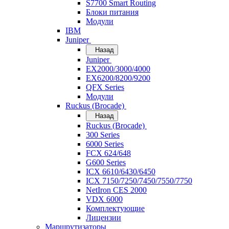
S7700 Smart Routing
Блоки питания
Модули
IBM
Juniper
Назад
Juniper
EX2000/3000/4000
EX6200/8200/9200
QFX Series
Модули
Ruckus (Brocade)
Назад
Ruckus (Brocade)
300 Series
6000 Series
FCX 624/648
G600 Series
ICX 6610/6430/6450
ICX 7150/7250/7450/7550/7750
NetIron CES 2000
VDX 6000
Комплектующие
Лицензии
Маршрутизаторы