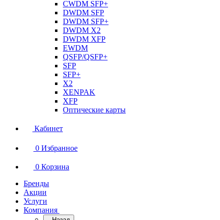
CWDM SFP+
DWDM SFP
DWDM SFP+
DWDM X2
DWDM XFP
EWDM
QSFP/QSFP+
SFP
SFP+
X2
XENPAK
XFP
Оптические карты
Кабинет
0
Избранное
0
Корзина
Бренды
Акции
Услуги
Компания
Назад