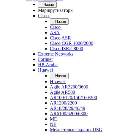
Назад
Маршрутизаторы
Cisco
Назад
Cisco
ASA
Cisco ASR
Cisco CGR 1000/2000
Cisco ISR/С8000
Extreme Networks
Fortinet
HP-Aruba
Huawei
Назад
Huawei
Agile AR3200/3600
Agile AR500
AR100/120/150/160/200
AR1200/2200
AR18/28/29/46/49
AR6100/6200/6300
ME
NE
Межсетевые экраны USG