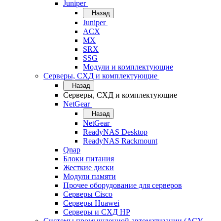
Juniper
Назад
Juniper
ACX
MX
SRX
SSG
Модули и комплектующие
Серверы, СХД и комплектующие
Назад
Серверы, СХД и комплектующие
NetGear
Назад
NetGear
ReadyNAS Desktop
ReadyNAS Rackmount
Qnap
Блоки питания
Жесткие диски
Модули памяти
Прочее оборудование для серверов
Серверы Cisco
Серверы Huawei
Серверы и СХД HP
Системы промышленной автоматизации (АСУ