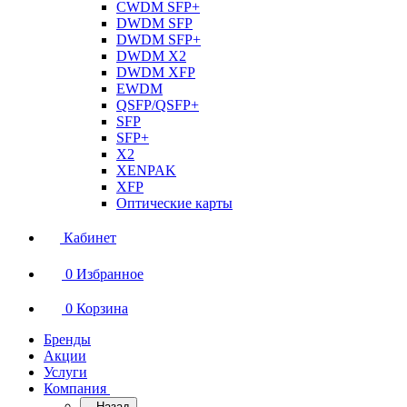
CWDM SFP+
DWDM SFP
DWDM SFP+
DWDM X2
DWDM XFP
EWDM
QSFP/QSFP+
SFP
SFP+
X2
XENPAK
XFP
Оптические карты
Кабинет
0
Избранное
0
Корзина
Бренды
Акции
Услуги
Компания
Назад