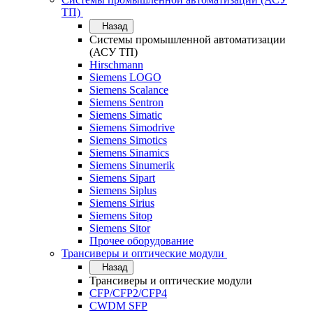
ТП)
Назад
Системы промышленной автоматизации
(АСУ ТП)
Hirschmann
Siemens LOGO
Siemens Scalance
Siemens Sentron
Siemens Simatic
Siemens Simodrive
Siemens Simotics
Siemens Sinamics
Siemens Sinumerik
Siemens Sipart
Siemens Siplus
Siemens Sirius
Siemens Sitop
Siemens Sitor
Прочее оборудование
Трансиверы и оптические модули
Назад
Трансиверы и оптические модули
CFP/CFP2/CFP4
CWDM SFP