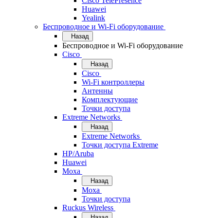
Cisco TelePresence
Huawei
Yealink
Беспроводное и Wi-Fi оборудование
Назад
Беспроводное и Wi-Fi оборудование
Cisco
Назад
Cisco
Wi-Fi контроллеры
Антенны
Комплектующие
Точки доступа
Extreme Networks
Назад
Extreme Networks
Точки доступа Extreme
HP/Aruba
Huawei
Moxa
Назад
Moxa
Точки доступа
Ruckus Wireless
Назад