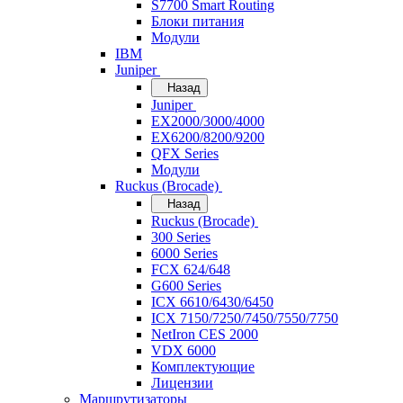
S7700 Smart Routing
Блоки питания
Модули
IBM
Juniper
Назад
Juniper
EX2000/3000/4000
EX6200/8200/9200
QFX Series
Модули
Ruckus (Brocade)
Назад
Ruckus (Brocade)
300 Series
6000 Series
FCX 624/648
G600 Series
ICX 6610/6430/6450
ICX 7150/7250/7450/7550/7750
NetIron CES 2000
VDX 6000
Комплектующие
Лицензии
Маршрутизаторы