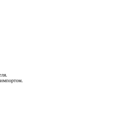
еля.
 импортом.