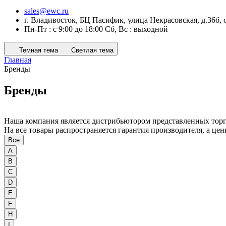
sales@ewc.ru
г. Владивосток, БЦ Пасифик, улица Некрасовская, д.36б, 
Пн-Пт : с 9:00 до 18:00 Сб, Вс : выходной
Темная тема
Светлая тема
Главная
Бренды
Бренды
Наша компания является дистрибьютором представленных торг
На все товары распространяется гарантия производителя, а ц
Все
A
B
C
D
E
F
H
I