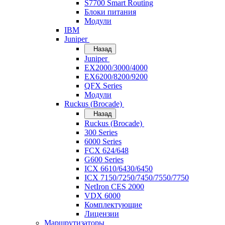
S7700 Smart Routing
Блоки питания
Модули
IBM
Juniper
Назад
Juniper
EX2000/3000/4000
EX6200/8200/9200
QFX Series
Модули
Ruckus (Brocade)
Назад
Ruckus (Brocade)
300 Series
6000 Series
FCX 624/648
G600 Series
ICX 6610/6430/6450
ICX 7150/7250/7450/7550/7750
NetIron CES 2000
VDX 6000
Комплектующие
Лицензии
Маршрутизаторы