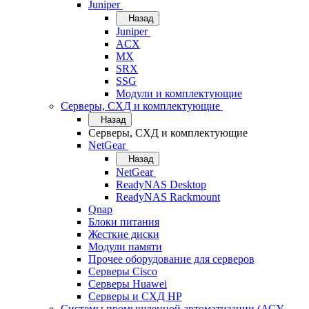
Juniper
Назад
Juniper
ACX
MX
SRX
SSG
Модули и комплектующие
Серверы, СХД и комплектующие
Назад
Серверы, СХД и комплектующие
NetGear
Назад
NetGear
ReadyNAS Desktop
ReadyNAS Rackmount
Qnap
Блоки питания
Жесткие диски
Модули памяти
Прочее оборудование для серверов
Серверы Cisco
Серверы Huawei
Серверы и СХД HP
Системы промышленной автоматизации (АСУ