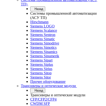
ТП)
Назад
Системы промышленной автоматизации
(АСУ ТП)
Hirschmann
Siemens LOGO
Siemens Scalance
Siemens Sentron
Siemens Simatic
Siemens Simodrive
Siemens Simotics
Siemens Sinamics
Siemens Sinumerik
Siemens Sipart
Siemens Siplus
Siemens Sirius
Siemens Sitop
Siemens Sitor
Прочее оборудование
Трансиверы и оптические модули
Назад
Трансиверы и оптические модули
CFP/CFP2/CFP4
CWDM SFP