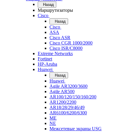
Назад
Маршрутизаторы
Cisco
Назад
Cisco
ASA
Cisco ASR
Cisco CGR 1000/2000
Cisco ISR/С8000
Extreme Networks
Fortinet
HP-Aruba
Huawei
Назад
Huawei
Agile AR3200/3600
Agile AR500
AR100/120/150/160/200
AR1200/2200
AR18/28/29/46/49
AR6100/6200/6300
ME
NE
Межсетевые экраны USG