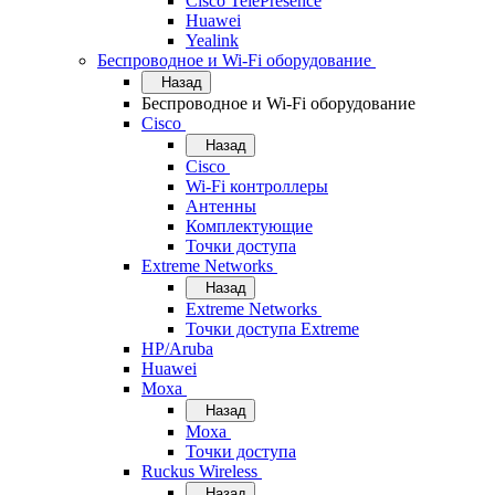
Cisco TelePresence
Huawei
Yealink
Беспроводное и Wi-Fi оборудование
Назад
Беспроводное и Wi-Fi оборудование
Cisco
Назад
Cisco
Wi-Fi контроллеры
Антенны
Комплектующие
Точки доступа
Extreme Networks
Назад
Extreme Networks
Точки доступа Extreme
HP/Aruba
Huawei
Moxa
Назад
Moxa
Точки доступа
Ruckus Wireless
Назад