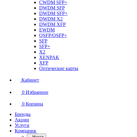
CWDM SFP+
DWDM SFP
DWDM SFP+
DWDM X2
DWDM XFP
EWDM
QSFP/QSFP+
SFP
SFP+
X2
XENPAK
XFP
Оптические карты
Кабинет
0
Избранное
0
Корзина
Бренды
Акции
Услуги
Компания
Назад