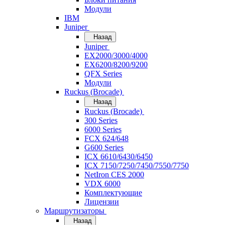
Модули
IBM
Juniper
Назад
Juniper
EX2000/3000/4000
EX6200/8200/9200
QFX Series
Модули
Ruckus (Brocade)
Назад
Ruckus (Brocade)
300 Series
6000 Series
FCX 624/648
G600 Series
ICX 6610/6430/6450
ICX 7150/7250/7450/7550/7750
NetIron CES 2000
VDX 6000
Комплектующие
Лицензии
Маршрутизаторы
Назад