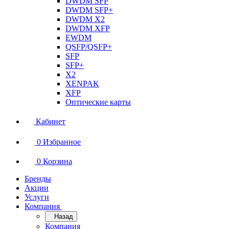
DWDM SFP
DWDM SFP+
DWDM X2
DWDM XFP
EWDM
QSFP/QSFP+
SFP
SFP+
X2
XENPAK
XFP
Оптические карты
Кабинет
0
Избранное
0
Корзина
Бренды
Акции
Услуги
Компания
Назад
Компания