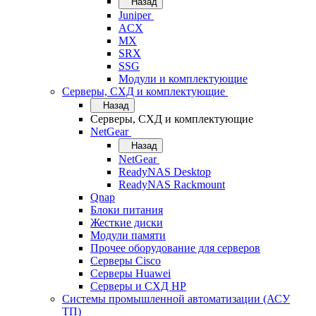
Назад
Juniper
ACX
MX
SRX
SSG
Модули и комплектующие
Серверы, СХД и комплектующие
Назад
Серверы, СХД и комплектующие
NetGear
Назад
NetGear
ReadyNAS Desktop
ReadyNAS Rackmount
Qnap
Блоки питания
Жесткие диски
Модули памяти
Прочее оборудование для серверов
Серверы Cisco
Серверы Huawei
Серверы и СХД HP
Системы промышленной автоматизации (АСУ
ТП)