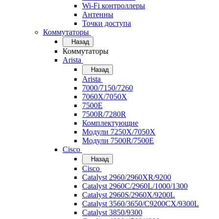
Wi-Fi контроллеры
Антенны
Точки доступа
Коммутаторы
Назад
Коммутаторы
Arista
Назад
Arista
7000/7150/7260
7060X/7050X
7500E
7500R/7280R
Комплектующие
Модули 7250X/7050X
Модули 7500R/7500E
Cisco
Назад
Cisco
Catalyst 2960/2960XR/9200
Catalyst 2960C/2960L/1000/1300
Catalyst 2960S/2960X/9200L
Catalyst 3560/3650/C9200CX/9300L
Catalyst 3850/9300