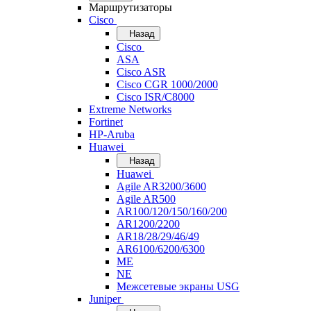
Маршрутизаторы
Cisco
Назад
Cisco
ASA
Cisco ASR
Cisco CGR 1000/2000
Cisco ISR/С8000
Extreme Networks
Fortinet
HP-Aruba
Huawei
Назад
Huawei
Agile AR3200/3600
Agile AR500
AR100/120/150/160/200
AR1200/2200
AR18/28/29/46/49
AR6100/6200/6300
ME
NE
Межсетевые экраны USG
Juniper