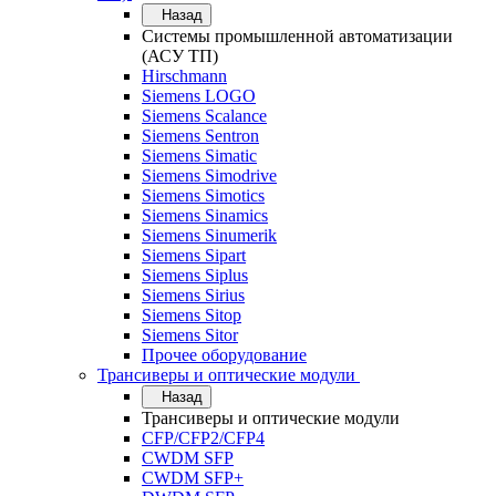
Назад
Системы промышленной автоматизации
(АСУ ТП)
Hirschmann
Siemens LOGO
Siemens Scalance
Siemens Sentron
Siemens Simatic
Siemens Simodrive
Siemens Simotics
Siemens Sinamics
Siemens Sinumerik
Siemens Sipart
Siemens Siplus
Siemens Sirius
Siemens Sitop
Siemens Sitor
Прочее оборудование
Трансиверы и оптические модули
Назад
Трансиверы и оптические модули
CFP/CFP2/CFP4
CWDM SFP
CWDM SFP+