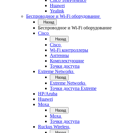
Cisco TelePresence
Huawei
Yealink
Беспроводное и Wi-Fi оборудование
Назад
Беспроводное и Wi-Fi оборудование
Cisco
Назад
Cisco
Wi-Fi контроллеры
Антенны
Комплектующие
Точки доступа
Extreme Networks
Назад
Extreme Networks
Точки доступа Extreme
HP/Aruba
Huawei
Moxa
Назад
Moxa
Точки доступа
Ruckus Wireless
Назад