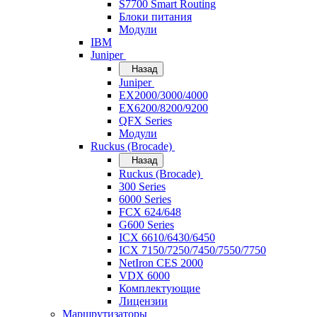
S7700 Smart Routing
Блоки питания
Модули
IBM
Juniper
Назад
Juniper
EX2000/3000/4000
EX6200/8200/9200
QFX Series
Модули
Ruckus (Brocade)
Назад
Ruckus (Brocade)
300 Series
6000 Series
FCX 624/648
G600 Series
ICX 6610/6430/6450
ICX 7150/7250/7450/7550/7750
NetIron CES 2000
VDX 6000
Комплектующие
Лицензии
Маршрутизаторы