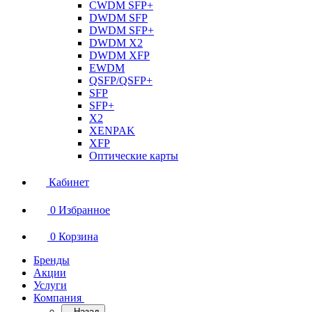
CWDM SFP+
DWDM SFP
DWDM SFP+
DWDM X2
DWDM XFP
EWDM
QSFP/QSFP+
SFP
SFP+
X2
XENPAK
XFP
Оптические карты
Кабинет
0
Избранное
0
Корзина
Бренды
Акции
Услуги
Компания
Назад