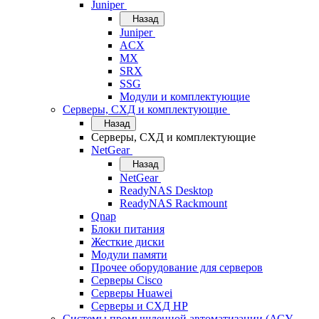
Juniper
Назад
Juniper
ACX
MX
SRX
SSG
Модули и комплектующие
Серверы, СХД и комплектующие
Назад
Серверы, СХД и комплектующие
NetGear
Назад
NetGear
ReadyNAS Desktop
ReadyNAS Rackmount
Qnap
Блоки питания
Жесткие диски
Модули памяти
Прочее оборудование для серверов
Серверы Cisco
Серверы Huawei
Серверы и СХД HP
Системы промышленной автоматизации (АСУ