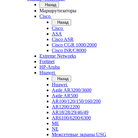
Назад
Маршрутизаторы
Cisco
Назад
Cisco
ASA
Cisco ASR
Cisco CGR 1000/2000
Cisco ISR/С8000
Extreme Networks
Fortinet
HP-Aruba
Huawei
Назад
Huawei
Agile AR3200/3600
Agile AR500
AR100/120/150/160/200
AR1200/2200
AR18/28/29/46/49
AR6100/6200/6300
ME
NE
Межсетевые экраны USG