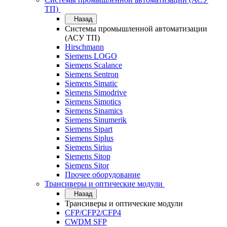
ТП)
Назад
Системы промышленной автоматизации
(АСУ ТП)
Hirschmann
Siemens LOGO
Siemens Scalance
Siemens Sentron
Siemens Simatic
Siemens Simodrive
Siemens Simotics
Siemens Sinamics
Siemens Sinumerik
Siemens Sipart
Siemens Siplus
Siemens Sirius
Siemens Sitop
Siemens Sitor
Прочее оборудование
Трансиверы и оптические модули
Назад
Трансиверы и оптические модули
CFP/CFP2/CFP4
CWDM SFP