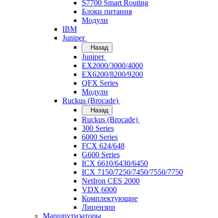
S7700 Smart Routing
Блоки питания
Модули
IBM
Juniper
Назад
Juniper
EX2000/3000/4000
EX6200/8200/9200
QFX Series
Модули
Ruckus (Brocade)
Назад
Ruckus (Brocade)
300 Series
6000 Series
FCX 624/648
G600 Series
ICX 6610/6430/6450
ICX 7150/7250/7450/7550/7750
NetIron CES 2000
VDX 6000
Комплектующие
Лицензии
Маршрутизаторы