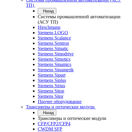
ТП)
Назад
Системы промышленной автоматизации
(АСУ ТП)
Hirschmann
Siemens LOGO
Siemens Scalance
Siemens Sentron
Siemens Simatic
Siemens Simodrive
Siemens Simotics
Siemens Sinamics
Siemens Sinumerik
Siemens Sipart
Siemens Siplus
Siemens Sirius
Siemens Sitop
Siemens Sitor
Прочее оборудование
Трансиверы и оптические модули
Назад
Трансиверы и оптические модули
CFP/CFP2/CFP4
CWDM SFP