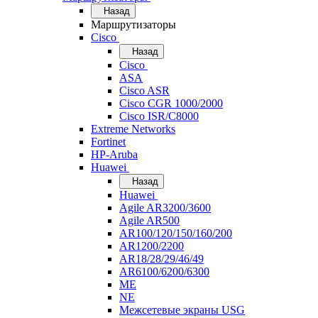
Назад
Маршрутизаторы
Cisco
Назад
Cisco
ASA
Cisco ASR
Cisco CGR 1000/2000
Cisco ISR/С8000
Extreme Networks
Fortinet
HP-Aruba
Huawei
Назад
Huawei
Agile AR3200/3600
Agile AR500
AR100/120/150/160/200
AR1200/2200
AR18/28/29/46/49
AR6100/6200/6300
ME
NE
Межсетевые экраны USG