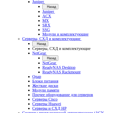
Juniper
Назад
Juniper
ACX
MX
SRX
SSG
Модули и комплектующие
Серверы, СХД и комплектующие
Назад
Серверы, СХД и комплектующие
NetGear
Назад
NetGear
ReadyNAS Desktop
ReadyNAS Rackmount
Qnap
Блоки питания
Жесткие диски
Модули памяти
Прочее оборудование для серверов
Серверы Cisco
Серверы Huawei
Серверы и СХД HP
Системы промышленной автоматизации (АСУ