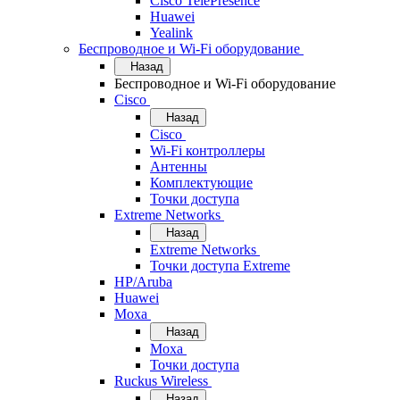
Cisco TelePresence
Huawei
Yealink
Беспроводное и Wi-Fi оборудование
Назад
Беспроводное и Wi-Fi оборудование
Cisco
Назад
Cisco
Wi-Fi контроллеры
Антенны
Комплектующие
Точки доступа
Extreme Networks
Назад
Extreme Networks
Точки доступа Extreme
HP/Aruba
Huawei
Moxa
Назад
Moxa
Точки доступа
Ruckus Wireless
Назад