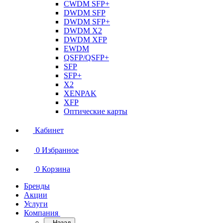
CWDM SFP+
DWDM SFP
DWDM SFP+
DWDM X2
DWDM XFP
EWDM
QSFP/QSFP+
SFP
SFP+
X2
XENPAK
XFP
Оптические карты
Кабинет
0
Избранное
0
Корзина
Бренды
Акции
Услуги
Компания
Назад