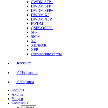
CWDM SFP+
DWDM SFP
DWDM SFP+
DWDM X2
DWDM XFP
EWDM
QSFP/QSFP+
SFP
SFP+
X2
XENPAK
XFP
Оптические карты
Кабинет
0
Избранное
0
Корзина
Бренды
Акции
Услуги
Компания
Назад