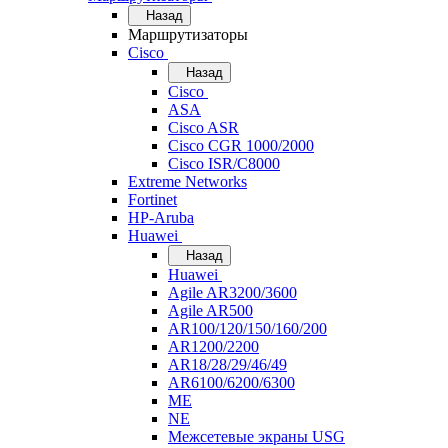
Назад
Маршрутизаторы
Cisco
Назад
Cisco
ASA
Cisco ASR
Cisco CGR 1000/2000
Cisco ISR/С8000
Extreme Networks
Fortinet
HP-Aruba
Huawei
Назад
Huawei
Agile AR3200/3600
Agile AR500
AR100/120/150/160/200
AR1200/2200
AR18/28/29/46/49
AR6100/6200/6300
ME
NE
Межсетевые экраны USG