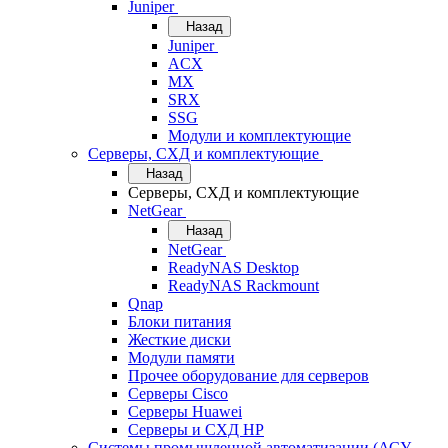
Juniper
Назад
Juniper
ACX
MX
SRX
SSG
Модули и комплектующие
Серверы, СХД и комплектующие
Назад
Серверы, СХД и комплектующие
NetGear
Назад
NetGear
ReadyNAS Desktop
ReadyNAS Rackmount
Qnap
Блоки питания
Жесткие диски
Модули памяти
Прочее оборудование для серверов
Серверы Cisco
Серверы Huawei
Серверы и СХД HP
Системы промышленной автоматизации (АСУ