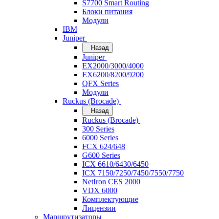
S7700 Smart Routing
Блоки питания
Модули
IBM
Juniper
Назад
Juniper
EX2000/3000/4000
EX6200/8200/9200
QFX Series
Модули
Ruckus (Brocade)
Назад
Ruckus (Brocade)
300 Series
6000 Series
FCX 624/648
G600 Series
ICX 6610/6430/6450
ICX 7150/7250/7450/7550/7750
NetIron CES 2000
VDX 6000
Комплектующие
Лицензии
Маршрутизаторы