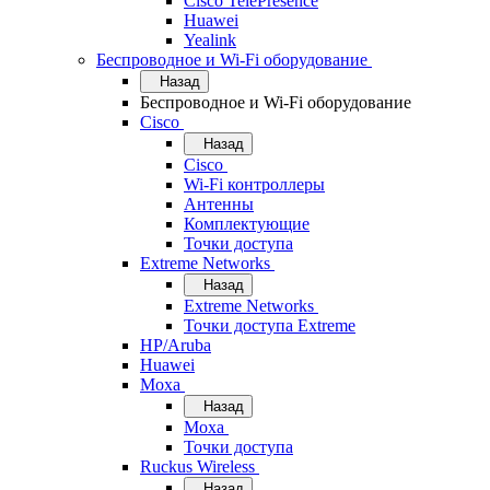
Cisco TelePresence
Huawei
Yealink
Беспроводное и Wi-Fi оборудование
Назад
Беспроводное и Wi-Fi оборудование
Cisco
Назад
Cisco
Wi-Fi контроллеры
Антенны
Комплектующие
Точки доступа
Extreme Networks
Назад
Extreme Networks
Точки доступа Extreme
HP/Aruba
Huawei
Moxa
Назад
Moxa
Точки доступа
Ruckus Wireless
Назад