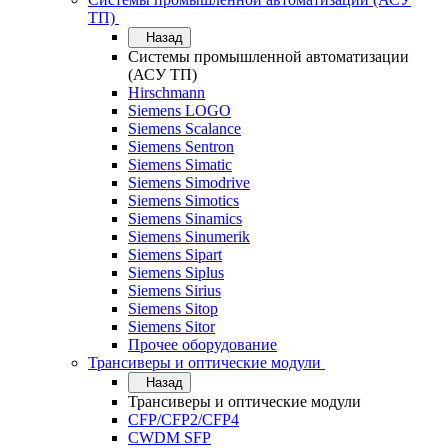
ТП)
Назад
Системы промышленной автоматизации
(АСУ ТП)
Hirschmann
Siemens LOGO
Siemens Scalance
Siemens Sentron
Siemens Simatic
Siemens Simodrive
Siemens Simotics
Siemens Sinamics
Siemens Sinumerik
Siemens Sipart
Siemens Siplus
Siemens Sirius
Siemens Sitop
Siemens Sitor
Прочее оборудование
Трансиверы и оптические модули
Назад
Трансиверы и оптические модули
CFP/CFP2/CFP4
CWDM SFP