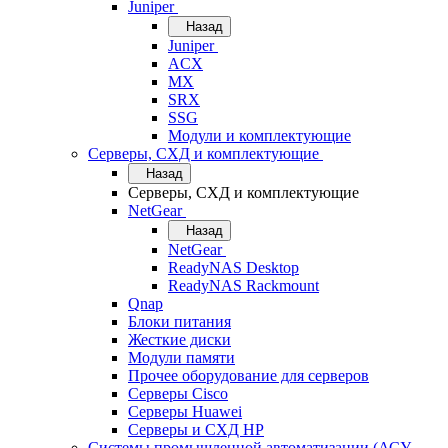
Juniper
Назад
Juniper
ACX
MX
SRX
SSG
Модули и комплектующие
Серверы, СХД и комплектующие
Назад
Серверы, СХД и комплектующие
NetGear
Назад
NetGear
ReadyNAS Desktop
ReadyNAS Rackmount
Qnap
Блоки питания
Жесткие диски
Модули памяти
Прочее оборудование для серверов
Серверы Cisco
Серверы Huawei
Серверы и СХД HP
Системы промышленной автоматизации (АСУ