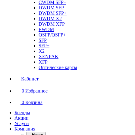
CWDM SFP+
DWDM SFP
DWDM SFP+
DWDM X2
DWDM XFP
EWDM
QSFP/QSFP+
SFP
SFP+
X2
XENPAK
XFP
Оптические карты
Кабинет
0
Избранное
0
Корзина
Бренды
Акции
Услуги
Компания
Назад