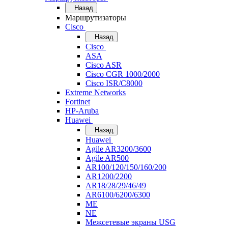
Назад
Маршрутизаторы
Cisco
Назад
Cisco
ASA
Cisco ASR
Cisco CGR 1000/2000
Cisco ISR/С8000
Extreme Networks
Fortinet
HP-Aruba
Huawei
Назад
Huawei
Agile AR3200/3600
Agile AR500
AR100/120/150/160/200
AR1200/2200
AR18/28/29/46/49
AR6100/6200/6300
ME
NE
Межсетевые экраны USG