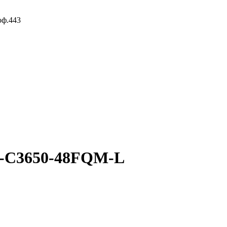
оф.443
WS-C3650-48FQM-L