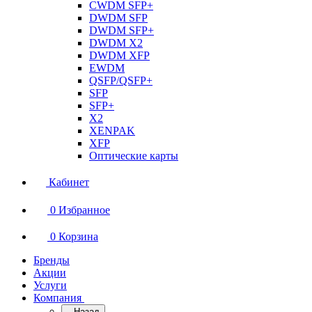
CWDM SFP+
DWDM SFP
DWDM SFP+
DWDM X2
DWDM XFP
EWDM
QSFP/QSFP+
SFP
SFP+
X2
XENPAK
XFP
Оптические карты
Кабинет
0
Избранное
0
Корзина
Бренды
Акции
Услуги
Компания
Назад