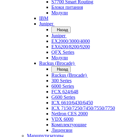
S7700 Smart Routing
Блоки питания
Модули
IBM
Juniper
Назад
Juniper
EX2000/3000/4000
EX6200/8200/9200
QFX Series
Модули
Ruckus (Brocade)
Назад
Ruckus (Brocade)
300 Series
6000 Series
FCX 624/648
G600 Series
ICX 6610/6430/6450
ICX 7150/7250/7450/7550/7750
NetIron CES 2000
VDX 6000
Комплектующие
Лицензии
Маршрутизаторы