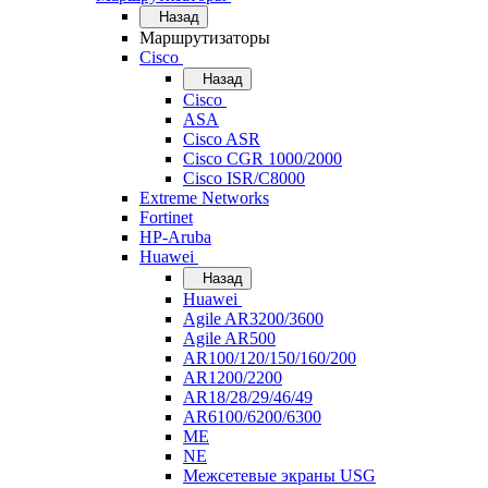
Назад
Маршрутизаторы
Cisco
Назад
Cisco
ASA
Cisco ASR
Cisco CGR 1000/2000
Cisco ISR/С8000
Extreme Networks
Fortinet
HP-Aruba
Huawei
Назад
Huawei
Agile AR3200/3600
Agile AR500
AR100/120/150/160/200
AR1200/2200
AR18/28/29/46/49
AR6100/6200/6300
ME
NE
Межсетевые экраны USG