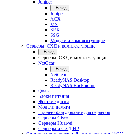
Juniper
Назад
Juniper
ACX
MX
SRX
SSG
Модули и комплектующие
Серверы, СХД и комплектующие
Назад
Серверы, СХД и комплектующие
NetGear
Назад
NetGear
ReadyNAS Desktop
ReadyNAS Rackmount
Qnap
Блоки питания
Жесткие диски
Модули памяти
Прочее оборудование для серверов
Серверы Cisco
Серверы Huawei
Серверы и СХД HP
Системы промышленной автоматизации (АСУ