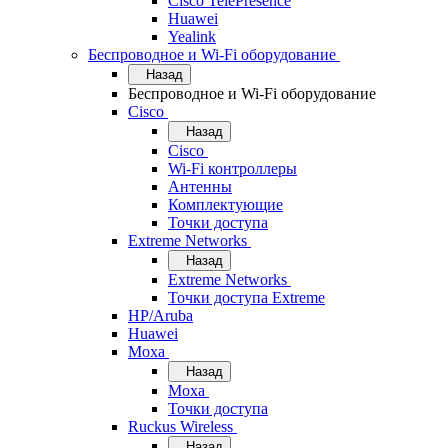
Cisco TelePresence
Huawei
Yealink
Беспроводное и Wi-Fi оборудование
Назад
Беспроводное и Wi-Fi оборудование
Cisco
Назад
Cisco
Wi-Fi контроллеры
Антенны
Комплектующие
Точки доступа
Extreme Networks
Назад
Extreme Networks
Точки доступа Extreme
HP/Aruba
Huawei
Moxa
Назад
Moxa
Точки доступа
Ruckus Wireless
Назад