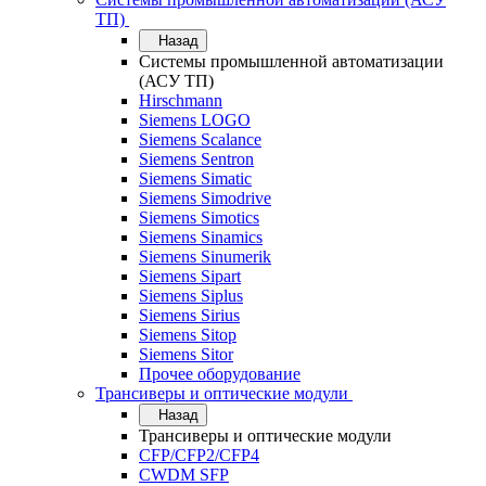
ТП)
Назад
Системы промышленной автоматизации
(АСУ ТП)
Hirschmann
Siemens LOGO
Siemens Scalance
Siemens Sentron
Siemens Simatic
Siemens Simodrive
Siemens Simotics
Siemens Sinamics
Siemens Sinumerik
Siemens Sipart
Siemens Siplus
Siemens Sirius
Siemens Sitop
Siemens Sitor
Прочее оборудование
Трансиверы и оптические модули
Назад
Трансиверы и оптические модули
CFP/CFP2/CFP4
CWDM SFP