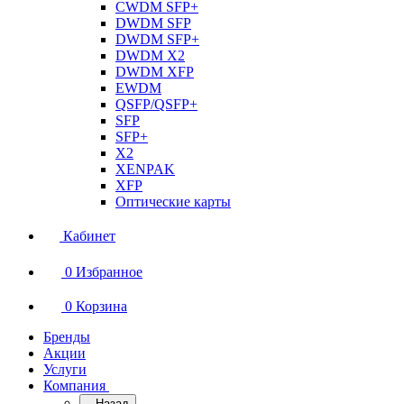
CWDM SFP+
DWDM SFP
DWDM SFP+
DWDM X2
DWDM XFP
EWDM
QSFP/QSFP+
SFP
SFP+
X2
XENPAK
XFP
Оптические карты
Кабинет
0
Избранное
0
Корзина
Бренды
Акции
Услуги
Компания
Назад