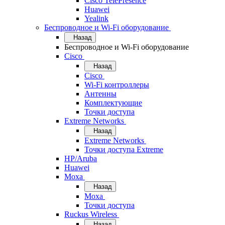
Cisco TelePresence
Huawei
Yealink
Беспроводное и Wi-Fi оборудование
Назад
Беспроводное и Wi-Fi оборудование
Cisco
Назад
Cisco
Wi-Fi контроллеры
Антенны
Комплектующие
Точки доступа
Extreme Networks
Назад
Extreme Networks
Точки доступа Extreme
HP/Aruba
Huawei
Moxa
Назад
Moxa
Точки доступа
Ruckus Wireless
Назад