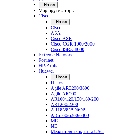
Назад
Маршрутизаторы
Cisco
Назад
Cisco
ASA
Cisco ASR
Cisco CGR 1000/2000
Cisco ISR/С8000
Extreme Networks
Fortinet
HP-Aruba
Huawei
Назад
Huawei
Agile AR3200/3600
Agile AR500
AR100/120/150/160/200
AR1200/2200
AR18/28/29/46/49
AR6100/6200/6300
ME
NE
Межсетевые экраны USG