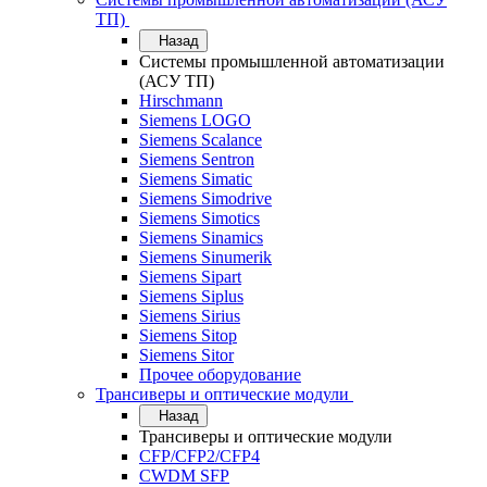
ТП)
Назад
Системы промышленной автоматизации
(АСУ ТП)
Hirschmann
Siemens LOGO
Siemens Scalance
Siemens Sentron
Siemens Simatic
Siemens Simodrive
Siemens Simotics
Siemens Sinamics
Siemens Sinumerik
Siemens Sipart
Siemens Siplus
Siemens Sirius
Siemens Sitop
Siemens Sitor
Прочее оборудование
Трансиверы и оптические модули
Назад
Трансиверы и оптические модули
CFP/CFP2/CFP4
CWDM SFP