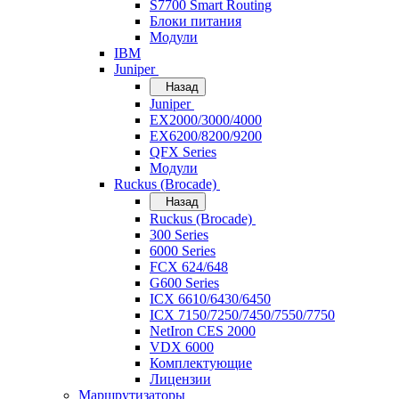
S7700 Smart Routing
Блоки питания
Модули
IBM
Juniper
Назад
Juniper
EX2000/3000/4000
EX6200/8200/9200
QFX Series
Модули
Ruckus (Brocade)
Назад
Ruckus (Brocade)
300 Series
6000 Series
FCX 624/648
G600 Series
ICX 6610/6430/6450
ICX 7150/7250/7450/7550/7750
NetIron CES 2000
VDX 6000
Комплектующие
Лицензии
Маршрутизаторы