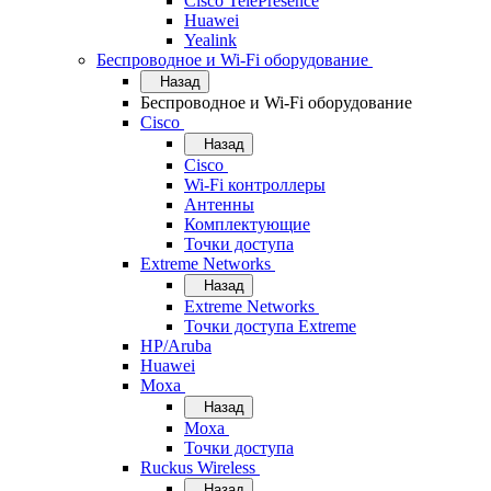
Cisco TelePresence
Huawei
Yealink
Беспроводное и Wi-Fi оборудование
Назад
Беспроводное и Wi-Fi оборудование
Cisco
Назад
Cisco
Wi-Fi контроллеры
Антенны
Комплектующие
Точки доступа
Extreme Networks
Назад
Extreme Networks
Точки доступа Extreme
HP/Aruba
Huawei
Moxa
Назад
Moxa
Точки доступа
Ruckus Wireless
Назад