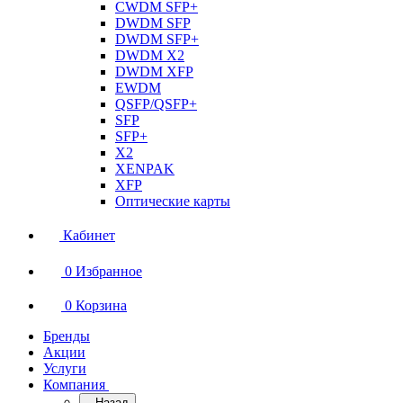
CWDM SFP+
DWDM SFP
DWDM SFP+
DWDM X2
DWDM XFP
EWDM
QSFP/QSFP+
SFP
SFP+
X2
XENPAK
XFP
Оптические карты
Кабинет
0
Избранное
0
Корзина
Бренды
Акции
Услуги
Компания
Назад