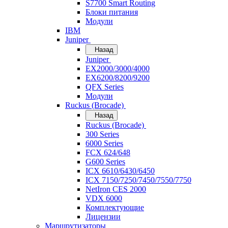
S7700 Smart Routing
Блоки питания
Модули
IBM
Juniper
Назад
Juniper
EX2000/3000/4000
EX6200/8200/9200
QFX Series
Модули
Ruckus (Brocade)
Назад
Ruckus (Brocade)
300 Series
6000 Series
FCX 624/648
G600 Series
ICX 6610/6430/6450
ICX 7150/7250/7450/7550/7750
NetIron CES 2000
VDX 6000
Комплектующие
Лицензии
Маршрутизаторы