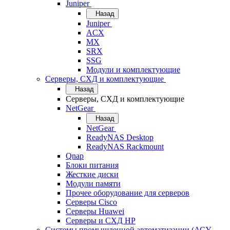
Juniper
Назад
Juniper
ACX
MX
SRX
SSG
Модули и комплектующие
Серверы, СХД и комплектующие
Назад
Серверы, СХД и комплектующие
NetGear
Назад
NetGear
ReadyNAS Desktop
ReadyNAS Rackmount
Qnap
Блоки питания
Жесткие диски
Модули памяти
Прочее оборудование для серверов
Серверы Cisco
Серверы Huawei
Серверы и СХД HP
Системы промышленной автоматизации (АСУ