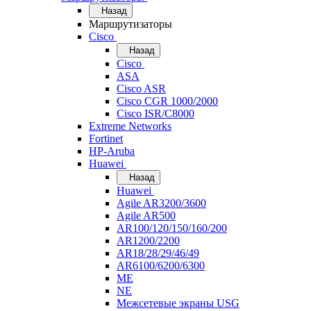
Назад
Маршрутизаторы
Cisco
Назад
Cisco
ASA
Cisco ASR
Cisco CGR 1000/2000
Cisco ISR/С8000
Extreme Networks
Fortinet
HP-Aruba
Huawei
Назад
Huawei
Agile AR3200/3600
Agile AR500
AR100/120/150/160/200
AR1200/2200
AR18/28/29/46/49
AR6100/6200/6300
ME
NE
Межсетевые экраны USG