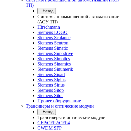
ТП)
Назад
Системы промышленной автоматизации
(АСУ ТП)
Hirschmann
Siemens LOGO
Siemens Scalance
Siemens Sentron
Siemens Simatic
Siemens Simodrive
Siemens Simotics
Siemens Sinamics
Siemens Sinumerik
Siemens Sipart
Siemens Siplus
Siemens Sirius
Siemens Sitop
Siemens Sitor
Прочее оборудование
Трансиверы и оптические модули
Назад
Трансиверы и оптические модули
CFP/CFP2/CFP4
CWDM SFP