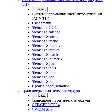
ТП)
Назад
Системы промышленной автоматизации
(АСУ ТП)
Hirschmann
Siemens LOGO
Siemens Scalance
Siemens Sentron
Siemens Simatic
Siemens Simodrive
Siemens Simotics
Siemens Sinamics
Siemens Sinumerik
Siemens Sipart
Siemens Siplus
Siemens Sirius
Siemens Sitop
Siemens Sitor
Прочее оборудование
Трансиверы и оптические модули
Назад
Трансиверы и оптические модули
CFP/CFP2/CFP4
CWDM SFP