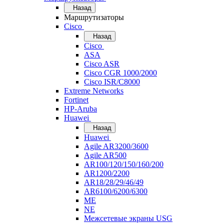
Назад
Маршрутизаторы
Cisco
Назад
Cisco
ASA
Cisco ASR
Cisco CGR 1000/2000
Cisco ISR/С8000
Extreme Networks
Fortinet
HP-Aruba
Huawei
Назад
Huawei
Agile AR3200/3600
Agile AR500
AR100/120/150/160/200
AR1200/2200
AR18/28/29/46/49
AR6100/6200/6300
ME
NE
Межсетевые экраны USG