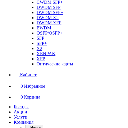
CWDM SFP+
DWDM SFP
DWDM SFP+
DWDM X2
DWDM XFP
EWDM
QSFP/QSFP+
SFP
SFP+
X2
XENPAK
XFP
Оптические карты
Кабинет
0
Избранное
0
Корзина
Бренды
Акции
Услуги
Компания
Назад