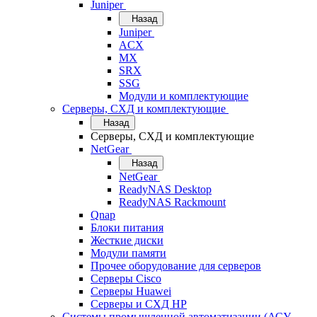
Juniper
Назад
Juniper
ACX
MX
SRX
SSG
Модули и комплектующие
Серверы, СХД и комплектующие
Назад
Серверы, СХД и комплектующие
NetGear
Назад
NetGear
ReadyNAS Desktop
ReadyNAS Rackmount
Qnap
Блоки питания
Жесткие диски
Модули памяти
Прочее оборудование для серверов
Серверы Cisco
Серверы Huawei
Серверы и СХД HP
Системы промышленной автоматизации (АСУ