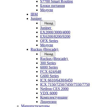
S7700 Smart Routing
Блоки питания
Модули
IBM
Juniper
Назад
Juniper
EX2000/3000/4000
EX6200/8200/9200
QFX Series
Модули
Ruckus (Brocade)
Назад
Ruckus (Brocade)
300 Series
6000 Series
FCX 624/648
G600 Series
ICX 6610/6430/6450
ICX 7150/7250/7450/7550/7750
NetIron CES 2000
VDX 6000
Комплектующие
Лицензии
Маршрутизаторы