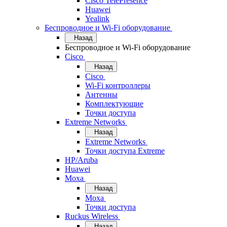
Cisco TelePresence
Huawei
Yealink
Беспроводное и Wi-Fi оборудование
Назад
Беспроводное и Wi-Fi оборудование
Cisco
Назад
Cisco
Wi-Fi контроллеры
Антенны
Комплектующие
Точки доступа
Extreme Networks
Назад
Extreme Networks
Точки доступа Extreme
HP/Aruba
Huawei
Moxa
Назад
Moxa
Точки доступа
Ruckus Wireless
Назад