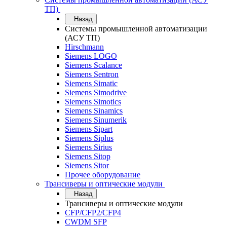
ТП)
Назад
Системы промышленной автоматизации
(АСУ ТП)
Hirschmann
Siemens LOGO
Siemens Scalance
Siemens Sentron
Siemens Simatic
Siemens Simodrive
Siemens Simotics
Siemens Sinamics
Siemens Sinumerik
Siemens Sipart
Siemens Siplus
Siemens Sirius
Siemens Sitop
Siemens Sitor
Прочее оборудование
Трансиверы и оптические модули
Назад
Трансиверы и оптические модули
CFP/CFP2/CFP4
CWDM SFP