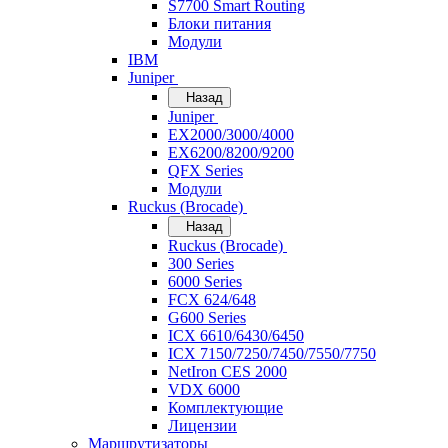
S7700 Smart Routing
Блоки питания
Модули
IBM
Juniper
Назад
Juniper
EX2000/3000/4000
EX6200/8200/9200
QFX Series
Модули
Ruckus (Brocade)
Назад
Ruckus (Brocade)
300 Series
6000 Series
FCX 624/648
G600 Series
ICX 6610/6430/6450
ICX 7150/7250/7450/7550/7750
NetIron CES 2000
VDX 6000
Комплектующие
Лицензии
Маршрутизаторы