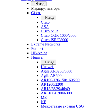
Назад
Маршрутизаторы
Cisco
Назад
Cisco
ASA
Cisco ASR
Cisco CGR 1000/2000
Cisco ISR/С8000
Extreme Networks
Fortinet
HP-Aruba
Huawei
Назад
Huawei
Agile AR3200/3600
Agile AR500
AR100/120/150/160/200
AR1200/2200
AR18/28/29/46/49
AR6100/6200/6300
ME
NE
Межсетевые экраны USG