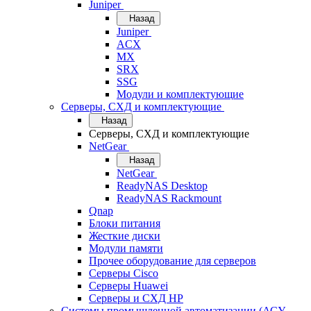
Juniper
Назад
Juniper
ACX
MX
SRX
SSG
Модули и комплектующие
Серверы, СХД и комплектующие
Назад
Серверы, СХД и комплектующие
NetGear
Назад
NetGear
ReadyNAS Desktop
ReadyNAS Rackmount
Qnap
Блоки питания
Жесткие диски
Модули памяти
Прочее оборудование для серверов
Серверы Cisco
Серверы Huawei
Серверы и СХД HP
Системы промышленной автоматизации (АСУ