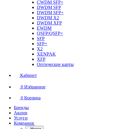
CWDM SFP+
DWDM SFP
DWDM SFP+
DWDM X2
DWDM XFP
EWDM
QSFP/QSFP+
SFP
SFP+
X2
XENPAK
XFP
Оптические карты
Кабинет
0
Избранное
0
Корзина
Бренды
Акции
Услуги
Компания
Назад