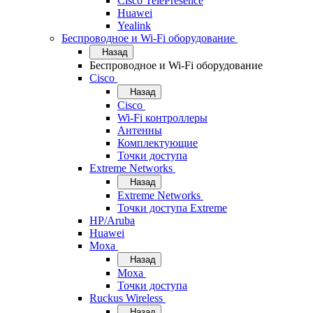
Cisco TelePresence
Huawei
Yealink
Беспроводное и Wi-Fi оборудование
Назад
Беспроводное и Wi-Fi оборудование
Cisco
Назад
Cisco
Wi-Fi контроллеры
Антенны
Комплектующие
Точки доступа
Extreme Networks
Назад
Extreme Networks
Точки доступа Extreme
HP/Aruba
Huawei
Moxa
Назад
Moxa
Точки доступа
Ruckus Wireless
Назад