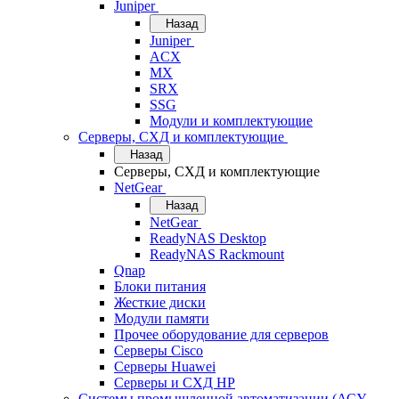
Juniper
Назад
Juniper
ACX
MX
SRX
SSG
Модули и комплектующие
Серверы, СХД и комплектующие
Назад
Серверы, СХД и комплектующие
NetGear
Назад
NetGear
ReadyNAS Desktop
ReadyNAS Rackmount
Qnap
Блоки питания
Жесткие диски
Модули памяти
Прочее оборудование для серверов
Серверы Cisco
Серверы Huawei
Серверы и СХД HP
Системы промышленной автоматизации (АСУ