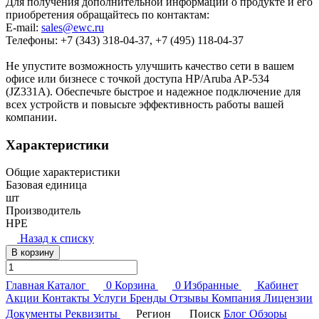
Для получения дополнительной информации о продукте и его
приобретения обращайтесь по контактам:
E-mail:
sales@ewc.ru
Телефоны: +7 (343) 318-04-37, +7 (495) 118-04-37
Не упустите возможность улучшить качество сети в вашем
офисе или бизнесе с точкой доступа HP/Aruba AP-534
(JZ331A). Обеспечьте быстрое и надежное подключение для
всех устройств и повысьте эффективность работы вашей
компании.
Характеристики
Общие характеристики
Базовая единица
шт
Производитель
HPE
Назад к списку
В корзину
Главная
Каталог
0
Корзина
0
Избранные
Кабинет
Акции
Контакты
Услуги
Бренды
Отзывы
Компания
Лицензии
Документы
Реквизиты
Регион
Поиск
Блог
Обзоры