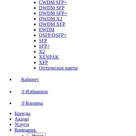
CWDM SFP+
DWDM SFP
DWDM SFP+
DWDM X2
DWDM XFP
EWDM
QSFP/QSFP+
SFP
SFP+
X2
XENPAK
XFP
Оптические карты
Кабинет
0
Избранное
0
Корзина
Бренды
Акции
Услуги
Компания
Назад