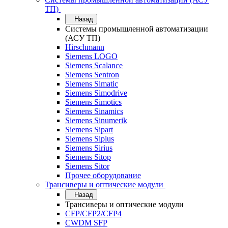
ТП)
Назад
Системы промышленной автоматизации
(АСУ ТП)
Hirschmann
Siemens LOGO
Siemens Scalance
Siemens Sentron
Siemens Simatic
Siemens Simodrive
Siemens Simotics
Siemens Sinamics
Siemens Sinumerik
Siemens Sipart
Siemens Siplus
Siemens Sirius
Siemens Sitop
Siemens Sitor
Прочее оборудование
Трансиверы и оптические модули
Назад
Трансиверы и оптические модули
CFP/CFP2/CFP4
CWDM SFP