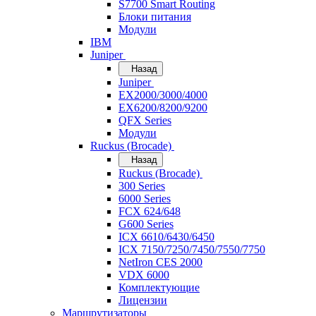
S7700 Smart Routing
Блоки питания
Модули
IBM
Juniper
Назад
Juniper
EX2000/3000/4000
EX6200/8200/9200
QFX Series
Модули
Ruckus (Brocade)
Назад
Ruckus (Brocade)
300 Series
6000 Series
FCX 624/648
G600 Series
ICX 6610/6430/6450
ICX 7150/7250/7450/7550/7750
NetIron CES 2000
VDX 6000
Комплектующие
Лицензии
Маршрутизаторы