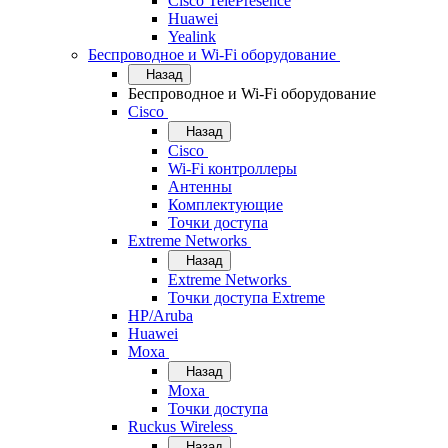
Cisco TelePresence
Huawei
Yealink
Беспроводное и Wi-Fi оборудование
Назад
Беспроводное и Wi-Fi оборудование
Cisco
Назад
Cisco
Wi-Fi контроллеры
Антенны
Комплектующие
Точки доступа
Extreme Networks
Назад
Extreme Networks
Точки доступа Extreme
HP/Aruba
Huawei
Moxa
Назад
Moxa
Точки доступа
Ruckus Wireless
Назад