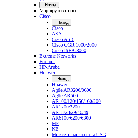
Назад
Маршрутизаторы
Cisco
Назад
Cisco
ASA
Cisco ASR
Cisco CGR 1000/2000
Cisco ISR/С8000
Extreme Networks
Fortinet
HP-Aruba
Huawei
Назад
Huawei
Agile AR3200/3600
Agile AR500
AR100/120/150/160/200
AR1200/2200
AR18/28/29/46/49
AR6100/6200/6300
ME
NE
Межсетевые экраны USG