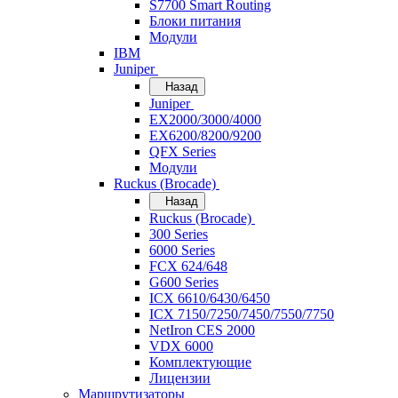
S7700 Smart Routing
Блоки питания
Модули
IBM
Juniper
Назад
Juniper
EX2000/3000/4000
EX6200/8200/9200
QFX Series
Модули
Ruckus (Brocade)
Назад
Ruckus (Brocade)
300 Series
6000 Series
FCX 624/648
G600 Series
ICX 6610/6430/6450
ICX 7150/7250/7450/7550/7750
NetIron CES 2000
VDX 6000
Комплектующие
Лицензии
Маршрутизаторы