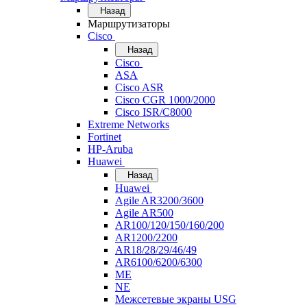
Назад
Маршрутизаторы
Cisco
Назад
Cisco
ASA
Cisco ASR
Cisco CGR 1000/2000
Cisco ISR/С8000
Extreme Networks
Fortinet
HP-Aruba
Huawei
Назад
Huawei
Agile AR3200/3600
Agile AR500
AR100/120/150/160/200
AR1200/2200
AR18/28/29/46/49
AR6100/6200/6300
ME
NE
Межсетевые экраны USG