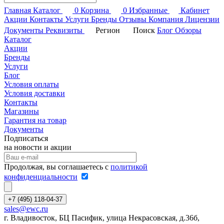
Главная
Каталог
0
Корзина
0
Избранные
Кабинет
Акции
Контакты
Услуги
Бренды
Отзывы
Компания
Лицензии
Документы
Реквизиты
Регион
Поиск
Блог
Обзоры
Каталог
Акции
Бренды
Услуги
Блог
Условия оплаты
Условия доставки
Контакты
Магазины
Гарантия на товар
Документы
Подписаться
на новости и акции
Продолжая, вы соглашаетесь с
политикой
конфиденциальности
+7 (495) 118-04-37
sales@ewc.ru
г. Владивосток, БЦ Пасифик, улица Некрасовская, д.36б,