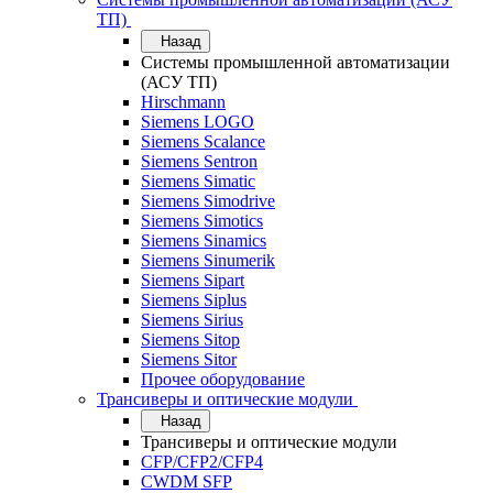
ТП)
Назад
Системы промышленной автоматизации
(АСУ ТП)
Hirschmann
Siemens LOGO
Siemens Scalance
Siemens Sentron
Siemens Simatic
Siemens Simodrive
Siemens Simotics
Siemens Sinamics
Siemens Sinumerik
Siemens Sipart
Siemens Siplus
Siemens Sirius
Siemens Sitop
Siemens Sitor
Прочее оборудование
Трансиверы и оптические модули
Назад
Трансиверы и оптические модули
CFP/CFP2/CFP4
CWDM SFP