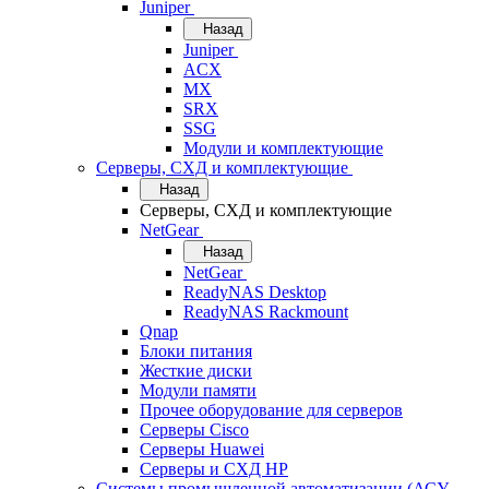
Juniper
Назад
Juniper
ACX
MX
SRX
SSG
Модули и комплектующие
Серверы, СХД и комплектующие
Назад
Серверы, СХД и комплектующие
NetGear
Назад
NetGear
ReadyNAS Desktop
ReadyNAS Rackmount
Qnap
Блоки питания
Жесткие диски
Модули памяти
Прочее оборудование для серверов
Серверы Cisco
Серверы Huawei
Серверы и СХД HP
Системы промышленной автоматизации (АСУ