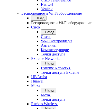
Cisco TelePresence
Huawei
Yealink
Беспроводное и Wi-Fi оборудование
Назад
Беспроводное и Wi-Fi оборудование
Cisco
Назад
Cisco
Wi-Fi контроллеры
Антенны
Комплектующие
Точки доступа
Extreme Networks
Назад
Extreme Networks
Точки доступа Extreme
HP/Aruba
Huawei
Moxa
Назад
Moxa
Точки доступа
Ruckus Wireless
Назад