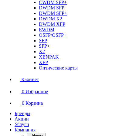
CWDM SFP+
DWDM SFP
DWDM SFP+
DWDM X2
DWDM XFP
EWDM
QSFP/QSFP+
SFP
SFP+
X2
XENPAK
XFP
Оптические карты
Кабинет
0
Избранное
0
Корзина
Бренды
Акции
Услуги
Компания
Назад