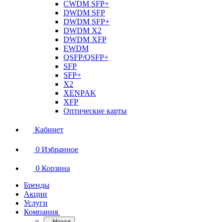
CWDM SFP+
DWDM SFP
DWDM SFP+
DWDM X2
DWDM XFP
EWDM
QSFP/QSFP+
SFP
SFP+
X2
XENPAK
XFP
Оптические карты
Кабинет
0
Избранное
0
Корзина
Бренды
Акции
Услуги
Компания
Назад