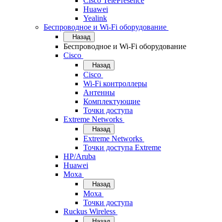
Cisco TelePresence
Huawei
Yealink
Беспроводное и Wi-Fi оборудование
Назад
Беспроводное и Wi-Fi оборудование
Cisco
Назад
Cisco
Wi-Fi контроллеры
Антенны
Комплектующие
Точки доступа
Extreme Networks
Назад
Extreme Networks
Точки доступа Extreme
HP/Aruba
Huawei
Moxa
Назад
Moxa
Точки доступа
Ruckus Wireless
Назад