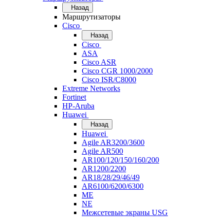
Назад
Маршрутизаторы
Cisco
Назад
Cisco
ASA
Cisco ASR
Cisco CGR 1000/2000
Cisco ISR/С8000
Extreme Networks
Fortinet
HP-Aruba
Huawei
Назад
Huawei
Agile AR3200/3600
Agile AR500
AR100/120/150/160/200
AR1200/2200
AR18/28/29/46/49
AR6100/6200/6300
ME
NE
Межсетевые экраны USG