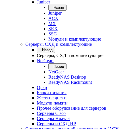
Juniper
Назад
Juniper
ACX
MX
SRX
SSG
Модули и комплектующие
Серверы, СХД и комплектующие
Назад
Серверы, СХД и комплектующие
NetGear
Назад
NetGear
ReadyNAS Desktop
ReadyNAS Rackmount
Qnap
Блоки питания
Жесткие диски
Модули памяти
Прочее оборудование для серверов
Серверы Cisco
Серверы Huawei
Серверы и СХД HP
Системы промышленной автоматизации (АСУ