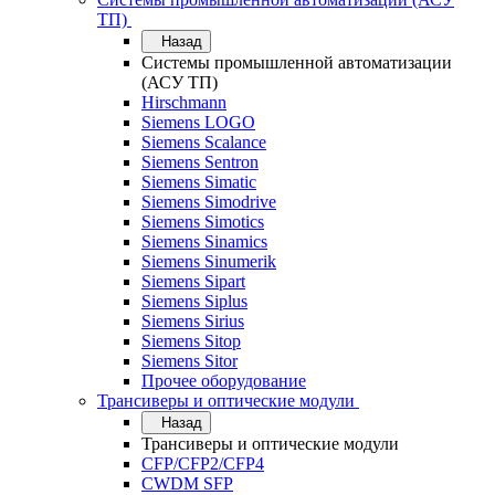
ТП)
Назад
Системы промышленной автоматизации
(АСУ ТП)
Hirschmann
Siemens LOGO
Siemens Scalance
Siemens Sentron
Siemens Simatic
Siemens Simodrive
Siemens Simotics
Siemens Sinamics
Siemens Sinumerik
Siemens Sipart
Siemens Siplus
Siemens Sirius
Siemens Sitop
Siemens Sitor
Прочее оборудование
Трансиверы и оптические модули
Назад
Трансиверы и оптические модули
CFP/CFP2/CFP4
CWDM SFP