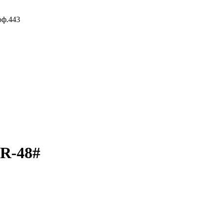
оф.443
CR-48#