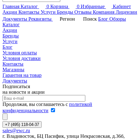
Главная
Каталог
0
Корзина
0
Избранные
Кабинет
Акции
Контакты
Услуги
Бренды
Отзывы
Компания
Лицензии
Документы
Реквизиты
Регион
Поиск
Блог
Обзоры
Каталог
Акции
Бренды
Услуги
Блог
Условия оплаты
Условия доставки
Контакты
Магазины
Гарантия на товар
Документы
Подписаться
на новости и акции
Продолжая, вы соглашаетесь с
политикой
конфиденциальности
+7 (495) 118-04-37
sales@ewc.ru
г. Владивосток, БЦ Пасифик, улица Некрасовская, д.36б,