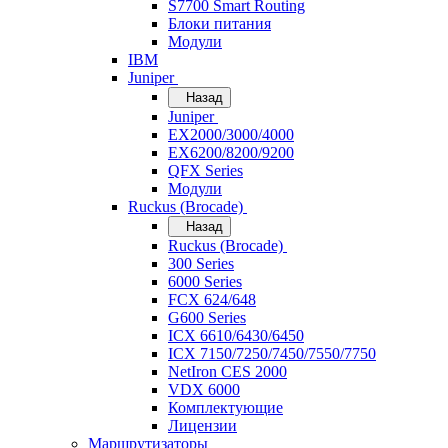
S7700 Smart Routing
Блоки питания
Модули
IBM
Juniper
Назад
Juniper
EX2000/3000/4000
EX6200/8200/9200
QFX Series
Модули
Ruckus (Brocade)
Назад
Ruckus (Brocade)
300 Series
6000 Series
FCX 624/648
G600 Series
ICX 6610/6430/6450
ICX 7150/7250/7450/7550/7750
NetIron CES 2000
VDX 6000
Комплектующие
Лицензии
Маршрутизаторы