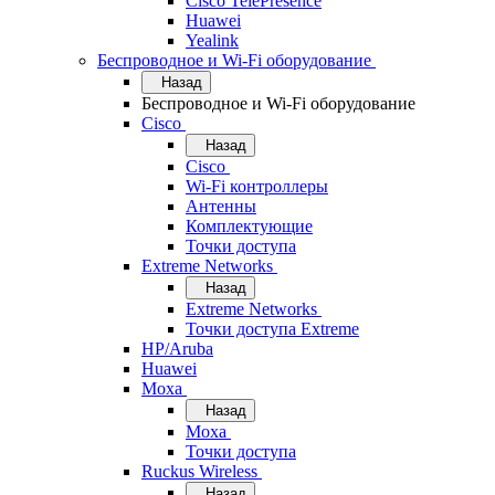
Cisco TelePresence
Huawei
Yealink
Беспроводное и Wi-Fi оборудование
Назад
Беспроводное и Wi-Fi оборудование
Cisco
Назад
Cisco
Wi-Fi контроллеры
Антенны
Комплектующие
Точки доступа
Extreme Networks
Назад
Extreme Networks
Точки доступа Extreme
HP/Aruba
Huawei
Moxa
Назад
Moxa
Точки доступа
Ruckus Wireless
Назад