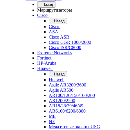
Назад
Маршрутизаторы
Cisco
Назад
Cisco
ASA
Cisco ASR
Cisco CGR 1000/2000
Cisco ISR/С8000
Extreme Networks
Fortinet
HP-Aruba
Huawei
Назад
Huawei
Agile AR3200/3600
Agile AR500
AR100/120/150/160/200
AR1200/2200
AR18/28/29/46/49
AR6100/6200/6300
ME
NE
Межсетевые экраны USG