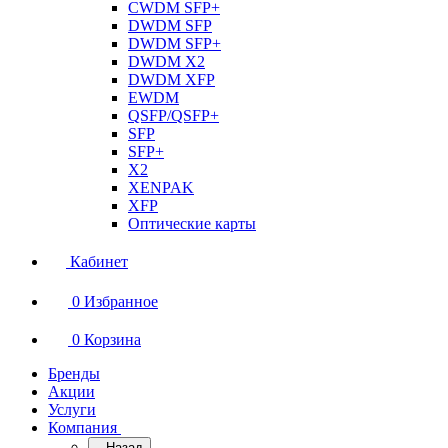
CWDM SFP+
DWDM SFP
DWDM SFP+
DWDM X2
DWDM XFP
EWDM
QSFP/QSFP+
SFP
SFP+
X2
XENPAK
XFP
Оптические карты
Кабинет
0
Избранное
0
Корзина
Бренды
Акции
Услуги
Компания
Назад