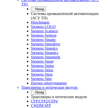
ТП)
Назад
Системы промышленной автоматизации
(АСУ ТП)
Hirschmann
Siemens LOGO
Siemens Scalance
Siemens Sentron
Siemens Simatic
Siemens Simodrive
Siemens Simotics
Siemens Sinamics
Siemens Sinumerik
Siemens Sipart
Siemens Siplus
Siemens Sirius
Siemens Sitop
Siemens Sitor
Прочее оборудование
Трансиверы и оптические модули
Назад
Трансиверы и оптические модули
CFP/CFP2/CFP4
CWDM SFP