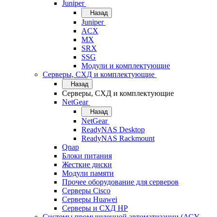
Juniper
Назад
Juniper
ACX
MX
SRX
SSG
Модули и комплектующие
Серверы, СХД и комплектующие
Назад
Серверы, СХД и комплектующие
NetGear
Назад
NetGear
ReadyNAS Desktop
ReadyNAS Rackmount
Qnap
Блоки питания
Жесткие диски
Модули памяти
Прочее оборудование для серверов
Серверы Cisco
Серверы Huawei
Серверы и СХД HP
Системы промышленной автоматизации (АСУ