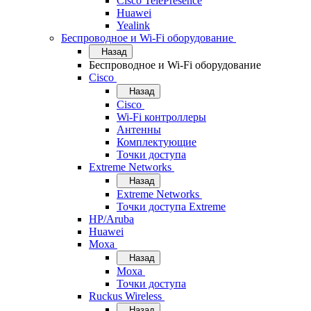
Cisco TelePresence
Huawei
Yealink
Беспроводное и Wi-Fi оборудование
Назад
Беспроводное и Wi-Fi оборудование
Cisco
Назад
Cisco
Wi-Fi контроллеры
Антенны
Комплектующие
Точки доступа
Extreme Networks
Назад
Extreme Networks
Точки доступа Extreme
HP/Aruba
Huawei
Moxa
Назад
Moxa
Точки доступа
Ruckus Wireless
Назад