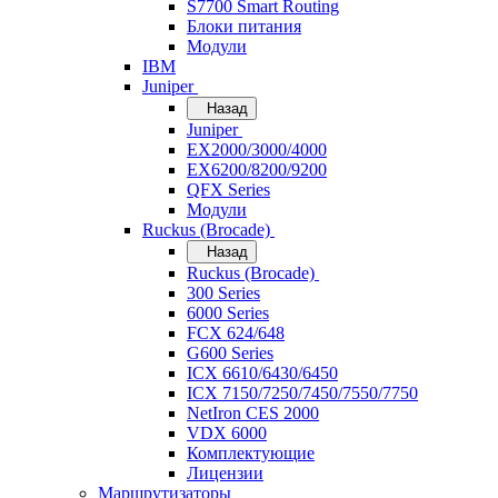
S7700 Smart Routing
Блоки питания
Модули
IBM
Juniper
Назад
Juniper
EX2000/3000/4000
EX6200/8200/9200
QFX Series
Модули
Ruckus (Brocade)
Назад
Ruckus (Brocade)
300 Series
6000 Series
FCX 624/648
G600 Series
ICX 6610/6430/6450
ICX 7150/7250/7450/7550/7750
NetIron CES 2000
VDX 6000
Комплектующие
Лицензии
Маршрутизаторы