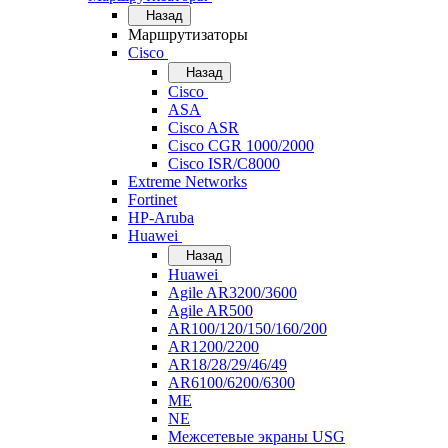
Назад
Маршрутизаторы
Cisco
Назад
Cisco
ASA
Cisco ASR
Cisco CGR 1000/2000
Cisco ISR/С8000
Extreme Networks
Fortinet
HP-Aruba
Huawei
Назад
Huawei
Agile AR3200/3600
Agile AR500
AR100/120/150/160/200
AR1200/2200
AR18/28/29/46/49
AR6100/6200/6300
ME
NE
Межсетевые экраны USG