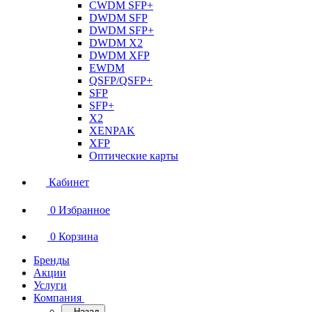
CWDM SFP+
DWDM SFP
DWDM SFP+
DWDM X2
DWDM XFP
EWDM
QSFP/QSFP+
SFP
SFP+
X2
XENPAK
XFP
Оптические карты
Кабинет
0
Избранное
0
Корзина
Бренды
Акции
Услуги
Компания
Назад