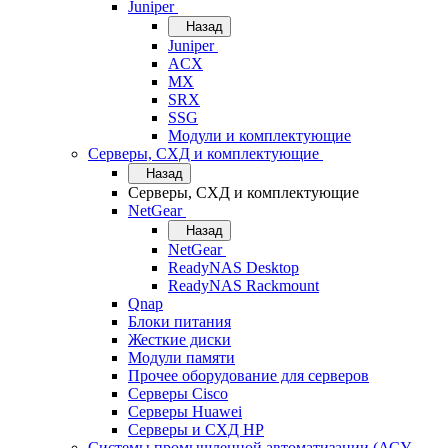
Juniper
Назад
Juniper
ACX
MX
SRX
SSG
Модули и комплектующие
Серверы, СХД и комплектующие
Назад
Серверы, СХД и комплектующие
NetGear
Назад
NetGear
ReadyNAS Desktop
ReadyNAS Rackmount
Qnap
Блоки питания
Жесткие диски
Модули памяти
Прочее оборудование для серверов
Серверы Cisco
Серверы Huawei
Серверы и СХД HP
Системы промышленной автоматизации (АСУ