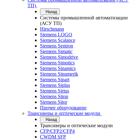
ТП)
Назад
Системы промышленной автоматизации
(АСУ ТП)
Hirschmann
Siemens LOGO
Siemens Scalance
Siemens Sentron
Siemens Simatic
Siemens Simodrive
Siemens Simotics
Siemens Sinamics
Siemens Sinumerik
Siemens Sipart
Siemens Siplus
Siemens Sirius
Siemens Sitop
Siemens Sitor
Прочее оборудование
Трансиверы и оптические модули
Назад
Трансиверы и оптические модули
CFP/CFP2/CFP4
CWDM SFP