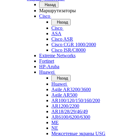
Назад
Маршрутизаторы
Cisco
Назад
Cisco
ASA
Cisco ASR
Cisco CGR 1000/2000
Cisco ISR/С8000
Extreme Networks
Fortinet
HP-Aruba
Huawei
Назад
Huawei
Agile AR3200/3600
Agile AR500
AR100/120/150/160/200
AR1200/2200
AR18/28/29/46/49
AR6100/6200/6300
ME
NE
Межсетевые экраны USG