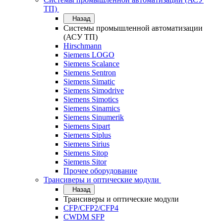
ТП)
Назад
Системы промышленной автоматизации
(АСУ ТП)
Hirschmann
Siemens LOGO
Siemens Scalance
Siemens Sentron
Siemens Simatic
Siemens Simodrive
Siemens Simotics
Siemens Sinamics
Siemens Sinumerik
Siemens Sipart
Siemens Siplus
Siemens Sirius
Siemens Sitop
Siemens Sitor
Прочее оборудование
Трансиверы и оптические модули
Назад
Трансиверы и оптические модули
CFP/CFP2/CFP4
CWDM SFP