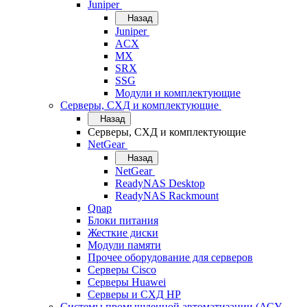
Juniper
Назад
Juniper
ACX
MX
SRX
SSG
Модули и комплектующие
Серверы, СХД и комплектующие
Назад
Серверы, СХД и комплектующие
NetGear
Назад
NetGear
ReadyNAS Desktop
ReadyNAS Rackmount
Qnap
Блоки питания
Жесткие диски
Модули памяти
Прочее оборудование для серверов
Серверы Cisco
Серверы Huawei
Серверы и СХД HP
Системы промышленной автоматизации (АСУ