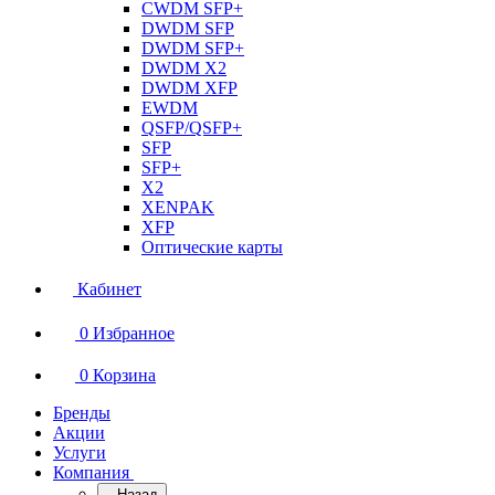
CWDM SFP+
DWDM SFP
DWDM SFP+
DWDM X2
DWDM XFP
EWDM
QSFP/QSFP+
SFP
SFP+
X2
XENPAK
XFP
Оптические карты
Кабинет
0
Избранное
0
Корзина
Бренды
Акции
Услуги
Компания
Назад