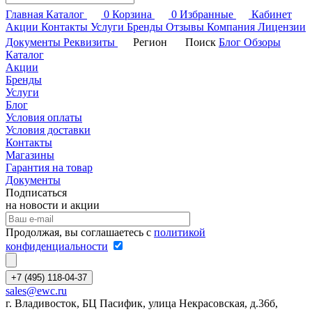
Главная
Каталог
0
Корзина
0
Избранные
Кабинет
Акции
Контакты
Услуги
Бренды
Отзывы
Компания
Лицензии
Документы
Реквизиты
Регион
Поиск
Блог
Обзоры
Каталог
Акции
Бренды
Услуги
Блог
Условия оплаты
Условия доставки
Контакты
Магазины
Гарантия на товар
Документы
Подписаться
на новости и акции
Продолжая, вы соглашаетесь с
политикой
конфиденциальности
+7 (495) 118-04-37
sales@ewc.ru
г. Владивосток, БЦ Пасифик, улица Некрасовская, д.36б,