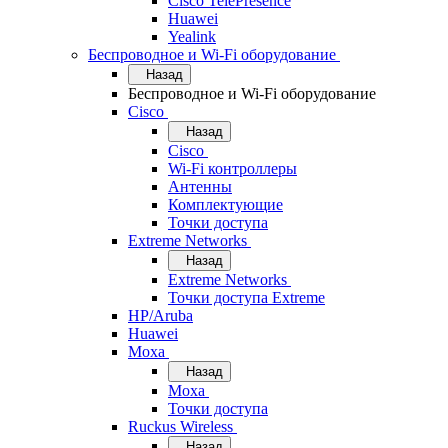
Cisco TelePresence
Huawei
Yealink
Беспроводное и Wi-Fi оборудование
Назад
Беспроводное и Wi-Fi оборудование
Cisco
Назад
Cisco
Wi-Fi контроллеры
Антенны
Комплектующие
Точки доступа
Extreme Networks
Назад
Extreme Networks
Точки доступа Extreme
HP/Aruba
Huawei
Moxa
Назад
Moxa
Точки доступа
Ruckus Wireless
Назад