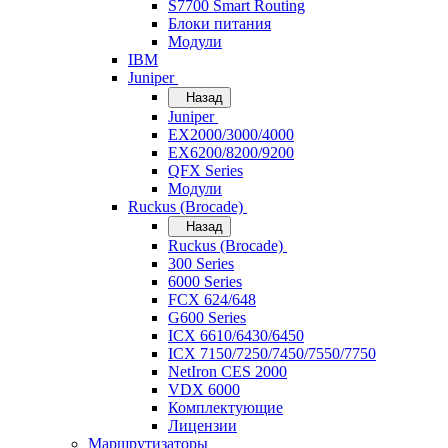
S7700 Smart Routing
Блоки питания
Модули
IBM
Juniper
Назад
Juniper
EX2000/3000/4000
EX6200/8200/9200
QFX Series
Модули
Ruckus (Brocade)
Назад
Ruckus (Brocade)
300 Series
6000 Series
FCX 624/648
G600 Series
ICX 6610/6430/6450
ICX 7150/7250/7450/7550/7750
NetIron CES 2000
VDX 6000
Комплектующие
Лицензии
Маршрутизаторы