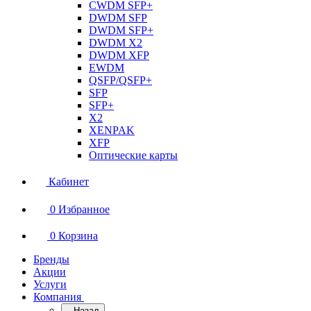
CWDM SFP+
DWDM SFP
DWDM SFP+
DWDM X2
DWDM XFP
EWDM
QSFP/QSFP+
SFP
SFP+
X2
XENPAK
XFP
Оптические карты
Кабинет
0
Избранное
0
Корзина
Бренды
Акции
Услуги
Компания
Назад