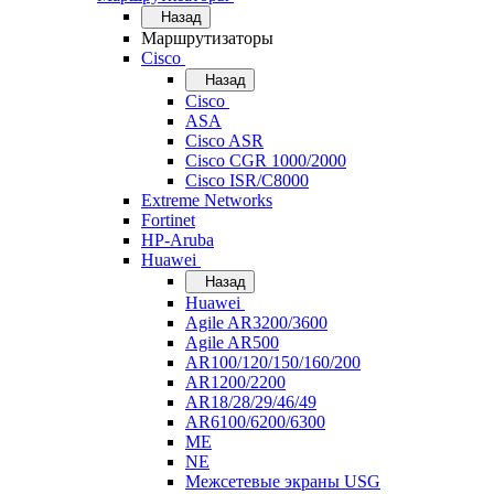
Назад
Маршрутизаторы
Cisco
Назад
Cisco
ASA
Cisco ASR
Cisco CGR 1000/2000
Cisco ISR/С8000
Extreme Networks
Fortinet
HP-Aruba
Huawei
Назад
Huawei
Agile AR3200/3600
Agile AR500
AR100/120/150/160/200
AR1200/2200
AR18/28/29/46/49
AR6100/6200/6300
ME
NE
Межсетевые экраны USG