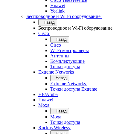
Cisco TelePresence
Huawei
Yealink
Беспроводное и Wi-Fi оборудование
Назад
Беспроводное и Wi-Fi оборудование
Cisco
Назад
Cisco
Wi-Fi контроллеры
Антенны
Комплектующие
Точки доступа
Extreme Networks
Назад
Extreme Networks
Точки доступа Extreme
HP/Aruba
Huawei
Moxa
Назад
Moxa
Точки доступа
Ruckus Wireless
Назад