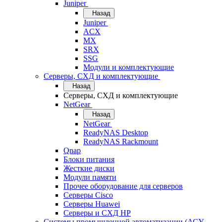
Juniper
Назад
Juniper
ACX
MX
SRX
SSG
Модули и комплектующие
Серверы, СХД и комплектующие
Назад
Серверы, СХД и комплектующие
NetGear
Назад
NetGear
ReadyNAS Desktop
ReadyNAS Rackmount
Qnap
Блоки питания
Жесткие диски
Модули памяти
Прочее оборудование для серверов
Серверы Cisco
Серверы Huawei
Серверы и СХД HP
Системы промышленной автоматизации (АСУ