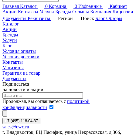
Главная
Каталог
0
Корзина
0
Избранные
Кабинет
Акции
Контакты
Услуги
Бренды
Отзывы
Компания
Лицензии
Документы
Реквизиты
Регион
Поиск
Блог
Обзоры
Каталог
Акции
Бренды
Услуги
Блог
Условия оплаты
Условия доставки
Контакты
Магазины
Гарантия на товар
Документы
Подписаться
на новости и акции
Продолжая, вы соглашаетесь с
политикой
конфиденциальности
+7 (495) 118-04-37
sales@ewc.ru
г. Владивосток, БЦ Пасифик, улица Некрасовская, д.36б,