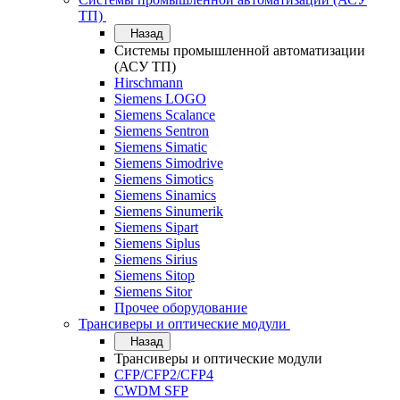
ТП)
Назад
Системы промышленной автоматизации
(АСУ ТП)
Hirschmann
Siemens LOGO
Siemens Scalance
Siemens Sentron
Siemens Simatic
Siemens Simodrive
Siemens Simotics
Siemens Sinamics
Siemens Sinumerik
Siemens Sipart
Siemens Siplus
Siemens Sirius
Siemens Sitop
Siemens Sitor
Прочее оборудование
Трансиверы и оптические модули
Назад
Трансиверы и оптические модули
CFP/CFP2/CFP4
CWDM SFP