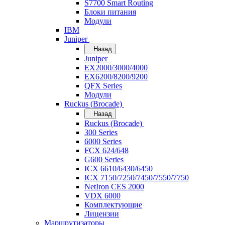
S7700 Smart Routing
Блоки питания
Модули
IBM
Juniper
Назад
Juniper
EX2000/3000/4000
EX6200/8200/9200
QFX Series
Модули
Ruckus (Brocade)
Назад
Ruckus (Brocade)
300 Series
6000 Series
FCX 624/648
G600 Series
ICX 6610/6430/6450
ICX 7150/7250/7450/7550/7750
NetIron CES 2000
VDX 6000
Комплектующие
Лицензии
Маршрутизаторы