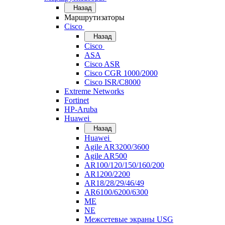
Назад
Маршрутизаторы
Cisco
Назад
Cisco
ASA
Cisco ASR
Cisco CGR 1000/2000
Cisco ISR/С8000
Extreme Networks
Fortinet
HP-Aruba
Huawei
Назад
Huawei
Agile AR3200/3600
Agile AR500
AR100/120/150/160/200
AR1200/2200
AR18/28/29/46/49
AR6100/6200/6300
ME
NE
Межсетевые экраны USG