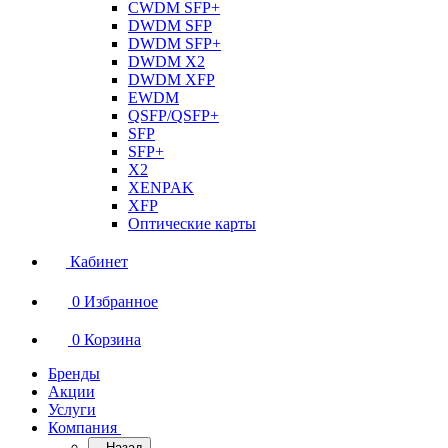
CWDM SFP+
DWDM SFP
DWDM SFP+
DWDM X2
DWDM XFP
EWDM
QSFP/QSFP+
SFP
SFP+
X2
XENPAK
XFP
Оптические карты
Кабинет
0
Избранное
0
Корзина
Бренды
Акции
Услуги
Компания
Назад