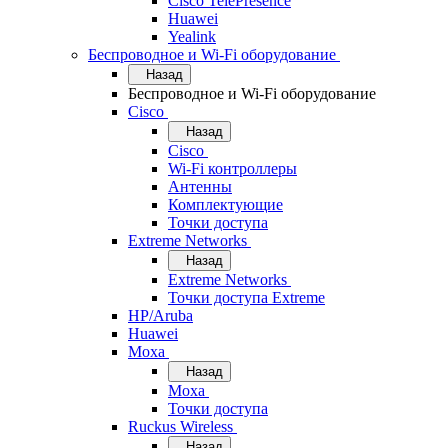
Cisco TelePresence
Huawei
Yealink
Беспроводное и Wi-Fi оборудование
Назад
Беспроводное и Wi-Fi оборудование
Cisco
Назад
Cisco
Wi-Fi контроллеры
Антенны
Комплектующие
Точки доступа
Extreme Networks
Назад
Extreme Networks
Точки доступа Extreme
HP/Aruba
Huawei
Moxa
Назад
Moxa
Точки доступа
Ruckus Wireless
Назад