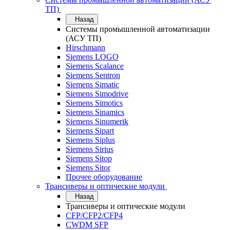
ТП)
Назад
Системы промышленной автоматизации
(АСУ ТП)
Hirschmann
Siemens LOGO
Siemens Scalance
Siemens Sentron
Siemens Simatic
Siemens Simodrive
Siemens Simotics
Siemens Sinamics
Siemens Sinumerik
Siemens Sipart
Siemens Siplus
Siemens Sirius
Siemens Sitop
Siemens Sitor
Прочее оборудование
Трансиверы и оптические модули
Назад
Трансиверы и оптические модули
CFP/CFP2/CFP4
CWDM SFP