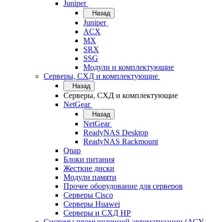
Juniper
Назад
Juniper
ACX
MX
SRX
SSG
Модули и комплектующие
Серверы, СХД и комплектующие
Назад
Серверы, СХД и комплектующие
NetGear
Назад
NetGear
ReadyNAS Desktop
ReadyNAS Rackmount
Qnap
Блоки питания
Жесткие диски
Модули памяти
Прочее оборудование для серверов
Серверы Cisco
Серверы Huawei
Серверы и СХД HP
Системы промышленной автоматизации (АСУ