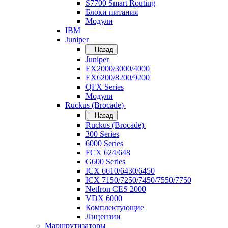
S7700 Smart Routing
Блоки питания
Модули
IBM
Juniper
Назад
Juniper
EX2000/3000/4000
EX6200/8200/9200
QFX Series
Модули
Ruckus (Brocade)
Назад
Ruckus (Brocade)
300 Series
6000 Series
FCX 624/648
G600 Series
ICX 6610/6430/6450
ICX 7150/7250/7450/7550/7750
NetIron CES 2000
VDX 6000
Комплектующие
Лицензии
Маршрутизаторы