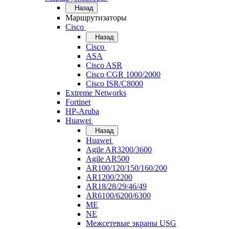
Назад
Маршрутизаторы
Cisco
Назад
Cisco
ASA
Cisco ASR
Cisco CGR 1000/2000
Cisco ISR/С8000
Extreme Networks
Fortinet
HP-Aruba
Huawei
Назад
Huawei
Agile AR3200/3600
Agile AR500
AR100/120/150/160/200
AR1200/2200
AR18/28/29/46/49
AR6100/6200/6300
ME
NE
Межсетевые экраны USG