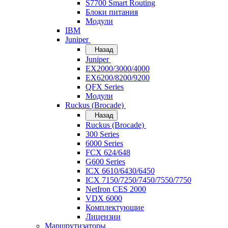
S7700 Smart Routing
Блоки питания
Модули
IBM
Juniper
Назад
Juniper
EX2000/3000/4000
EX6200/8200/9200
QFX Series
Модули
Ruckus (Brocade)
Назад
Ruckus (Brocade)
300 Series
6000 Series
FCX 624/648
G600 Series
ICX 6610/6430/6450
ICX 7150/7250/7450/7550/7750
NetIron CES 2000
VDX 6000
Комплектующие
Лицензии
Маршрутизаторы