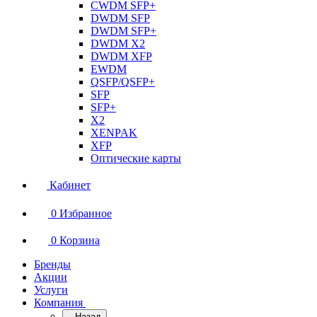
CWDM SFP+
DWDM SFP
DWDM SFP+
DWDM X2
DWDM XFP
EWDM
QSFP/QSFP+
SFP
SFP+
X2
XENPAK
XFP
Оптические карты
Кабинет
0
Избранное
0
Корзина
Бренды
Акции
Услуги
Компания
Назад