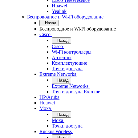
Cisco TelePresence
Huawei
Yealink
Беспроводное и Wi-Fi оборудование
Назад
Беспроводное и Wi-Fi оборудование
Cisco
Назад
Cisco
Wi-Fi контроллеры
Антенны
Комплектующие
Точки доступа
Extreme Networks
Назад
Extreme Networks
Точки доступа Extreme
HP/Aruba
Huawei
Moxa
Назад
Moxa
Точки доступа
Ruckus Wireless
Назад