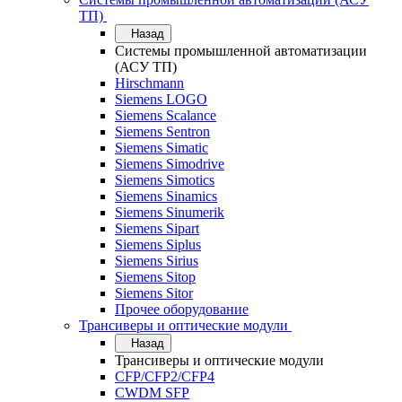
ТП)
Назад
Системы промышленной автоматизации
(АСУ ТП)
Hirschmann
Siemens LOGO
Siemens Scalance
Siemens Sentron
Siemens Simatic
Siemens Simodrive
Siemens Simotics
Siemens Sinamics
Siemens Sinumerik
Siemens Sipart
Siemens Siplus
Siemens Sirius
Siemens Sitop
Siemens Sitor
Прочее оборудование
Трансиверы и оптические модули
Назад
Трансиверы и оптические модули
CFP/CFP2/CFP4
CWDM SFP