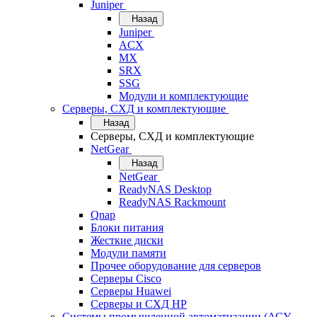
Juniper
Назад
Juniper
ACX
MX
SRX
SSG
Модули и комплектующие
Серверы, СХД и комплектующие
Назад
Серверы, СХД и комплектующие
NetGear
Назад
NetGear
ReadyNAS Desktop
ReadyNAS Rackmount
Qnap
Блоки питания
Жесткие диски
Модули памяти
Прочее оборудование для серверов
Серверы Cisco
Серверы Huawei
Серверы и СХД HP
Системы промышленной автоматизации (АСУ