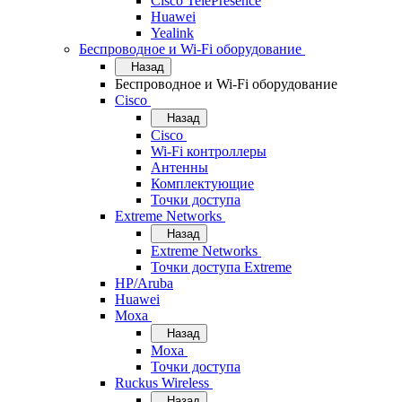
Cisco TelePresence
Huawei
Yealink
Беспроводное и Wi-Fi оборудование
Назад
Беспроводное и Wi-Fi оборудование
Cisco
Назад
Cisco
Wi-Fi контроллеры
Антенны
Комплектующие
Точки доступа
Extreme Networks
Назад
Extreme Networks
Точки доступа Extreme
HP/Aruba
Huawei
Moxa
Назад
Moxa
Точки доступа
Ruckus Wireless
Назад