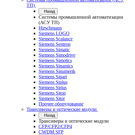
ТП)
Назад
Системы промышленной автоматизации
(АСУ ТП)
Hirschmann
Siemens LOGO
Siemens Scalance
Siemens Sentron
Siemens Simatic
Siemens Simodrive
Siemens Simotics
Siemens Sinamics
Siemens Sinumerik
Siemens Sipart
Siemens Siplus
Siemens Sirius
Siemens Sitop
Siemens Sitor
Прочее оборудование
Трансиверы и оптические модули
Назад
Трансиверы и оптические модули
CFP/CFP2/CFP4
CWDM SFP