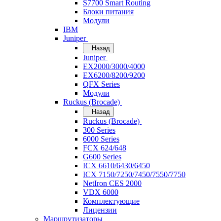
S7700 Smart Routing
Блоки питания
Модули
IBM
Juniper
Назад
Juniper
EX2000/3000/4000
EX6200/8200/9200
QFX Series
Модули
Ruckus (Brocade)
Назад
Ruckus (Brocade)
300 Series
6000 Series
FCX 624/648
G600 Series
ICX 6610/6430/6450
ICX 7150/7250/7450/7550/7750
NetIron CES 2000
VDX 6000
Комплектующие
Лицензии
Маршрутизаторы