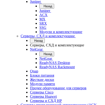
Juniper
Назад
Juniper
ACX
MX
SRX
SSG
Модули и комплектующие
Серверы, СХД и комплектующие
Назад
Серверы, СХД и комплектующие
NetGear
Назад
NetGear
ReadyNAS Desktop
ReadyNAS Rackmount
Qnap
Блоки питания
Жесткие диски
Модули памяти
Прочее оборудование для серверов
Серверы Cisco
Серверы Huawei
Серверы и СХД HP
Системы промышленной автоматизации (АСУ