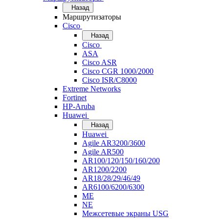
Назад
Маршрутизаторы
Cisco
Назад
Cisco
ASA
Cisco ASR
Cisco CGR 1000/2000
Cisco ISR/С8000
Extreme Networks
Fortinet
HP-Aruba
Huawei
Назад
Huawei
Agile AR3200/3600
Agile AR500
AR100/120/150/160/200
AR1200/2200
AR18/28/29/46/49
AR6100/6200/6300
ME
NE
Межсетевые экраны USG