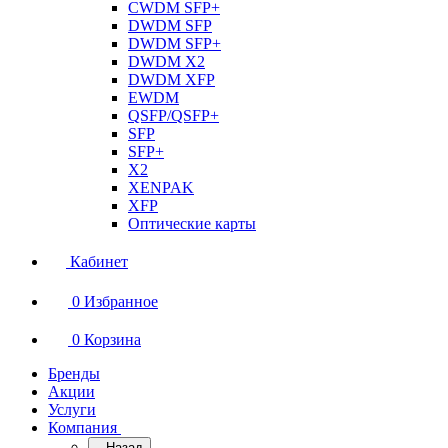
CWDM SFP+
DWDM SFP
DWDM SFP+
DWDM X2
DWDM XFP
EWDM
QSFP/QSFP+
SFP
SFP+
X2
XENPAK
XFP
Оптические карты
Кабинет
0
Избранное
0
Корзина
Бренды
Акции
Услуги
Компания
Назад