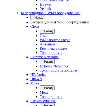
Cisco TelePresence
Huawei
Yealink
Беспроводное и Wi-Fi оборудование
Назад
Беспроводное и Wi-Fi оборудование
Cisco
Назад
Cisco
Wi-Fi контроллеры
Антенны
Комплектующие
Точки доступа
Extreme Networks
Назад
Extreme Networks
Точки доступа Extreme
HP/Aruba
Huawei
Moxa
Назад
Moxa
Точки доступа
Ruckus Wireless
Назад