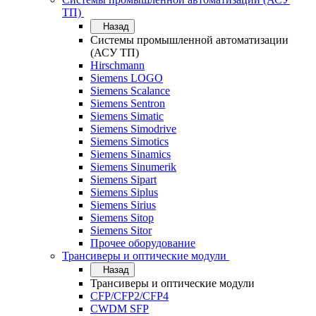
ТП)
Назад
Системы промышленной автоматизации
(АСУ ТП)
Hirschmann
Siemens LOGO
Siemens Scalance
Siemens Sentron
Siemens Simatic
Siemens Simodrive
Siemens Simotics
Siemens Sinamics
Siemens Sinumerik
Siemens Sipart
Siemens Siplus
Siemens Sirius
Siemens Sitop
Siemens Sitor
Прочее оборудование
Трансиверы и оптические модули
Назад
Трансиверы и оптические модули
CFP/CFP2/CFP4
CWDM SFP