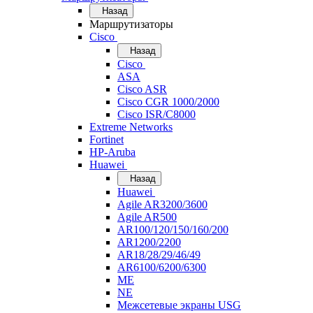
Назад
Маршрутизаторы
Cisco
Назад
Cisco
ASA
Cisco ASR
Cisco CGR 1000/2000
Cisco ISR/С8000
Extreme Networks
Fortinet
HP-Aruba
Huawei
Назад
Huawei
Agile AR3200/3600
Agile AR500
AR100/120/150/160/200
AR1200/2200
AR18/28/29/46/49
AR6100/6200/6300
ME
NE
Межсетевые экраны USG