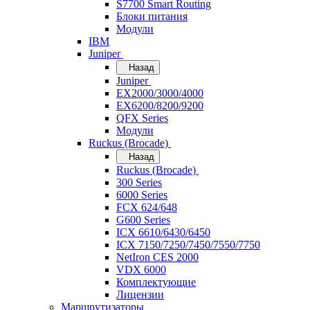
S7700 Smart Routing
Блоки питания
Модули
IBM
Juniper
Назад
Juniper
EX2000/3000/4000
EX6200/8200/9200
QFX Series
Модули
Ruckus (Brocade)
Назад
Ruckus (Brocade)
300 Series
6000 Series
FCX 624/648
G600 Series
ICX 6610/6430/6450
ICX 7150/7250/7450/7550/7750
NetIron CES 2000
VDX 6000
Комплектующие
Лицензии
Маршрутизаторы