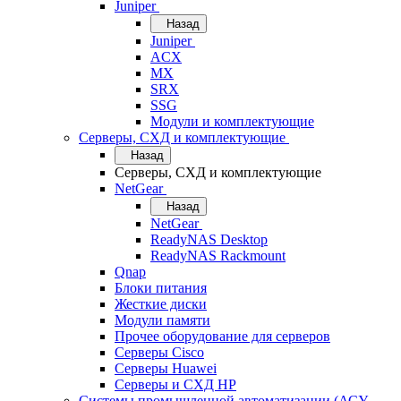
Juniper
Назад
Juniper
ACX
MX
SRX
SSG
Модули и комплектующие
Серверы, СХД и комплектующие
Назад
Серверы, СХД и комплектующие
NetGear
Назад
NetGear
ReadyNAS Desktop
ReadyNAS Rackmount
Qnap
Блоки питания
Жесткие диски
Модули памяти
Прочее оборудование для серверов
Серверы Cisco
Серверы Huawei
Серверы и СХД HP
Системы промышленной автоматизации (АСУ