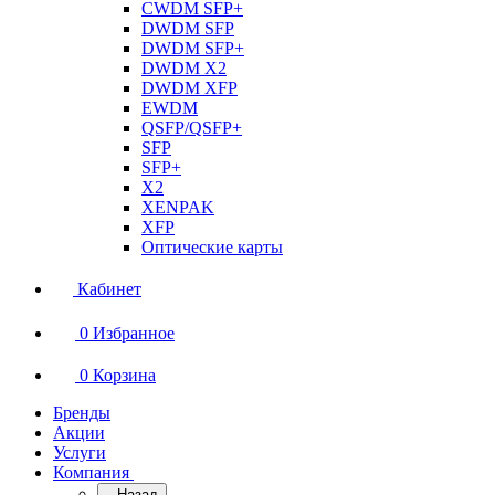
CWDM SFP+
DWDM SFP
DWDM SFP+
DWDM X2
DWDM XFP
EWDM
QSFP/QSFP+
SFP
SFP+
X2
XENPAK
XFP
Оптические карты
Кабинет
0
Избранное
0
Корзина
Бренды
Акции
Услуги
Компания
Назад