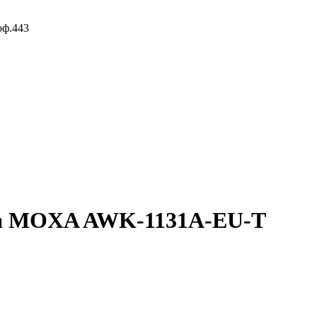
оф.443
па MOXA AWK-1131A-EU-T