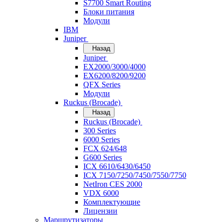
S7700 Smart Routing
Блоки питания
Модули
IBM
Juniper
Назад
Juniper
EX2000/3000/4000
EX6200/8200/9200
QFX Series
Модули
Ruckus (Brocade)
Назад
Ruckus (Brocade)
300 Series
6000 Series
FCX 624/648
G600 Series
ICX 6610/6430/6450
ICX 7150/7250/7450/7550/7750
NetIron CES 2000
VDX 6000
Комплектующие
Лицензии
Маршрутизаторы