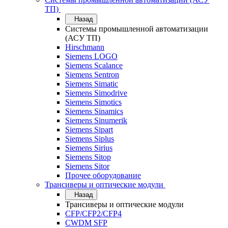
ТП)
Назад
Системы промышленной автоматизации
(АСУ ТП)
Hirschmann
Siemens LOGO
Siemens Scalance
Siemens Sentron
Siemens Simatic
Siemens Simodrive
Siemens Simotics
Siemens Sinamics
Siemens Sinumerik
Siemens Sipart
Siemens Siplus
Siemens Sirius
Siemens Sitop
Siemens Sitor
Прочее оборудование
Трансиверы и оптические модули
Назад
Трансиверы и оптические модули
CFP/CFP2/CFP4
CWDM SFP