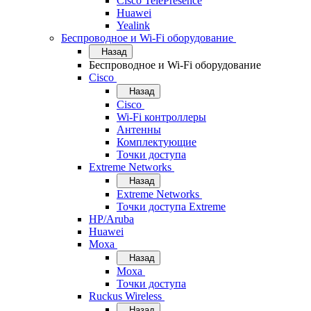
Cisco TelePresence
Huawei
Yealink
Беспроводное и Wi-Fi оборудование
Назад
Беспроводное и Wi-Fi оборудование
Cisco
Назад
Cisco
Wi-Fi контроллеры
Антенны
Комплектующие
Точки доступа
Extreme Networks
Назад
Extreme Networks
Точки доступа Extreme
HP/Aruba
Huawei
Moxa
Назад
Moxa
Точки доступа
Ruckus Wireless
Назад