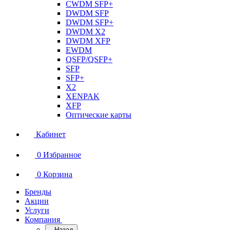
CWDM SFP+
DWDM SFP
DWDM SFP+
DWDM X2
DWDM XFP
EWDM
QSFP/QSFP+
SFP
SFP+
X2
XENPAK
XFP
Оптические карты
Кабинет
0
Избранное
0
Корзина
Бренды
Акции
Услуги
Компания
Назад