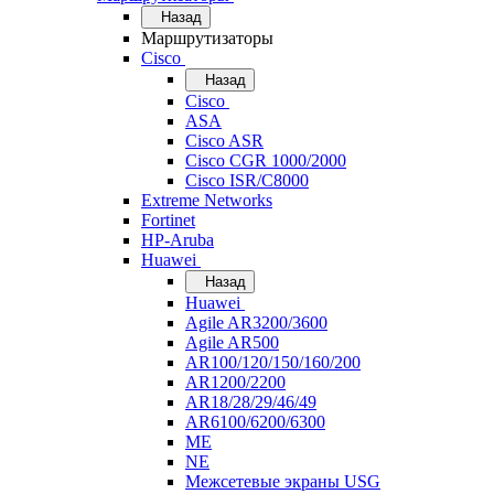
Назад
Маршрутизаторы
Cisco
Назад
Cisco
ASA
Cisco ASR
Cisco CGR 1000/2000
Cisco ISR/С8000
Extreme Networks
Fortinet
HP-Aruba
Huawei
Назад
Huawei
Agile AR3200/3600
Agile AR500
AR100/120/150/160/200
AR1200/2200
AR18/28/29/46/49
AR6100/6200/6300
ME
NE
Межсетевые экраны USG