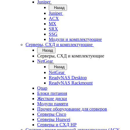
Juniper
Назад
Juniper
ACX
MX
SRX
SSG
Модули и комплектующие
Серверы, СХД и комплектующие
Назад
Серверы, СХД и комплектующие
NetGear
Назад
NetGear
ReadyNAS Desktop
ReadyNAS Rackmount
Qnap
Блоки питания
Жесткие диски
Модули памяти
Прочее оборудование для серверов
Серверы Cisco
Серверы Huawei
Серверы и СХД HP
Системы промышленной автоматизации (АСУ