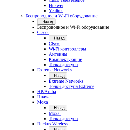
Cisco TelePresence
Huawei
Yealink
Беспроводное и Wi-Fi оборудование
Назад
Беспроводное и Wi-Fi оборудование
Cisco
Назад
Cisco
Wi-Fi контроллеры
Антенны
Комплектующие
Точки доступа
Extreme Networks
Назад
Extreme Networks
Точки доступа Extreme
HP/Aruba
Huawei
Moxa
Назад
Moxa
Точки доступа
Ruckus Wireless
Назад