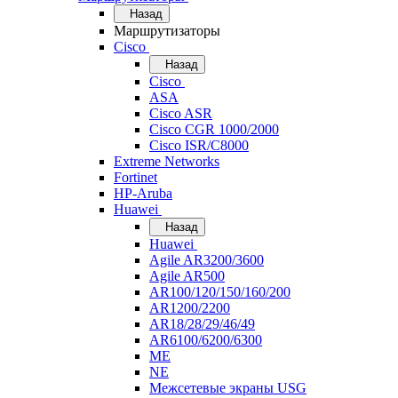
Назад
Маршрутизаторы
Cisco
Назад
Cisco
ASA
Cisco ASR
Cisco CGR 1000/2000
Cisco ISR/С8000
Extreme Networks
Fortinet
HP-Aruba
Huawei
Назад
Huawei
Agile AR3200/3600
Agile AR500
AR100/120/150/160/200
AR1200/2200
AR18/28/29/46/49
AR6100/6200/6300
ME
NE
Межсетевые экраны USG