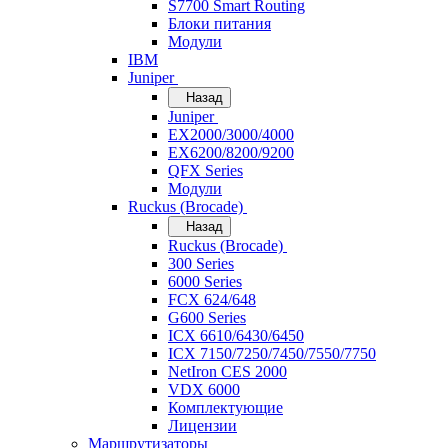
S7700 Smart Routing
Блоки питания
Модули
IBM
Juniper
Назад
Juniper
EX2000/3000/4000
EX6200/8200/9200
QFX Series
Модули
Ruckus (Brocade)
Назад
Ruckus (Brocade)
300 Series
6000 Series
FCX 624/648
G600 Series
ICX 6610/6430/6450
ICX 7150/7250/7450/7550/7750
NetIron CES 2000
VDX 6000
Комплектующие
Лицензии
Маршрутизаторы