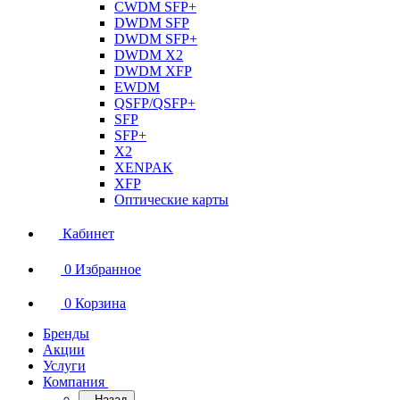
CWDM SFP+
DWDM SFP
DWDM SFP+
DWDM X2
DWDM XFP
EWDM
QSFP/QSFP+
SFP
SFP+
X2
XENPAK
XFP
Оптические карты
Кабинет
0
Избранное
0
Корзина
Бренды
Акции
Услуги
Компания
Назад