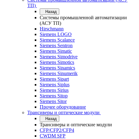
ТП)
Назад
Системы промышленной автоматизации
(АСУ ТП)
Hirschmann
Siemens LOGO
Siemens Scalance
Siemens Sentron
Siemens Simatic
Siemens Simodrive
Siemens Simotics
Siemens Sinamics
Siemens Sinumerik
Siemens Sipart
Siemens Siplus
Siemens Sirius
Siemens Sitop
Siemens Sitor
Прочее оборудование
Трансиверы и оптические модули
Назад
Трансиверы и оптические модули
CFP/CFP2/CFP4
CWDM SFP