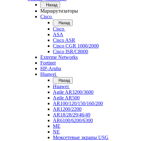
Назад
Маршрутизаторы
Cisco
Назад
Cisco
ASA
Cisco ASR
Cisco CGR 1000/2000
Cisco ISR/С8000
Extreme Networks
Fortinet
HP-Aruba
Huawei
Назад
Huawei
Agile AR3200/3600
Agile AR500
AR100/120/150/160/200
AR1200/2200
AR18/28/29/46/49
AR6100/6200/6300
ME
NE
Межсетевые экраны USG