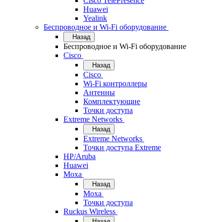
Cisco TelePresence
Huawei
Yealink
Беспроводное и Wi-Fi оборудование
Назад
Беспроводное и Wi-Fi оборудование
Cisco
Назад
Cisco
Wi-Fi контроллеры
Антенны
Комплектующие
Точки доступа
Extreme Networks
Назад
Extreme Networks
Точки доступа Extreme
HP/Aruba
Huawei
Moxa
Назад
Moxa
Точки доступа
Ruckus Wireless
Назад