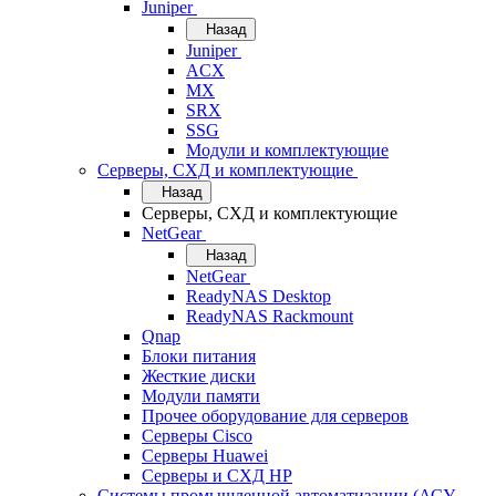
Juniper
Назад
Juniper
ACX
MX
SRX
SSG
Модули и комплектующие
Серверы, СХД и комплектующие
Назад
Серверы, СХД и комплектующие
NetGear
Назад
NetGear
ReadyNAS Desktop
ReadyNAS Rackmount
Qnap
Блоки питания
Жесткие диски
Модули памяти
Прочее оборудование для серверов
Серверы Cisco
Серверы Huawei
Серверы и СХД HP
Системы промышленной автоматизации (АСУ