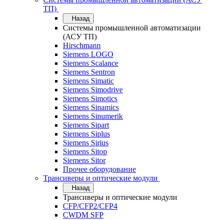
ТП)
Назад
Системы промышленной автоматизации
(АСУ ТП)
Hirschmann
Siemens LOGO
Siemens Scalance
Siemens Sentron
Siemens Simatic
Siemens Simodrive
Siemens Simotics
Siemens Sinamics
Siemens Sinumerik
Siemens Sipart
Siemens Siplus
Siemens Sirius
Siemens Sitop
Siemens Sitor
Прочее оборудование
Трансиверы и оптические модули
Назад
Трансиверы и оптические модули
CFP/CFP2/CFP4
CWDM SFP