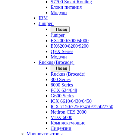
S7700 Smart Routing
Блоки питания
Модули
IBM
Juniper
Назад
Juniper
EX2000/3000/4000
EX6200/8200/9200
QFX Series
Модули
Ruckus (Brocade)
Назад
Ruckus (Brocade)
300 Series
6000 Series
FCX 624/648
G600 Series
ICX 6610/6430/6450
ICX 7150/7250/7450/7550/7750
NetIron CES 2000
VDX 6000
Комплектующие
Лицензии
Маршрутизаторы