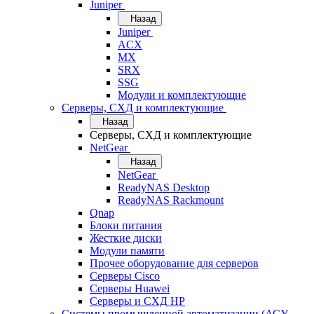
Juniper
Назад
Juniper
ACX
MX
SRX
SSG
Модули и комплектующие
Серверы, СХД и комплектующие
Назад
Серверы, СХД и комплектующие
NetGear
Назад
NetGear
ReadyNAS Desktop
ReadyNAS Rackmount
Qnap
Блоки питания
Жесткие диски
Модули памяти
Прочее оборудование для серверов
Серверы Cisco
Серверы Huawei
Серверы и СХД HP
Системы промышленной автоматизации (АСУ