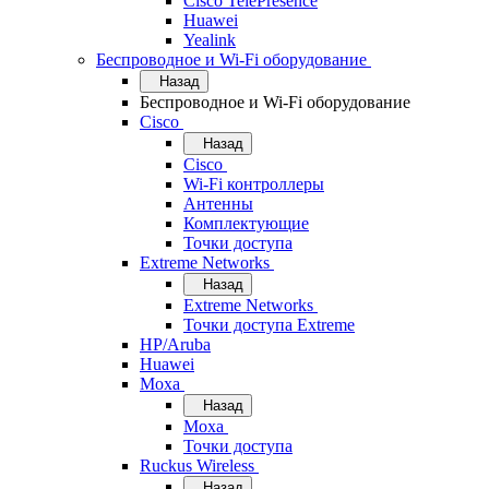
Cisco TelePresence
Huawei
Yealink
Беспроводное и Wi-Fi оборудование
Назад
Беспроводное и Wi-Fi оборудование
Cisco
Назад
Cisco
Wi-Fi контроллеры
Антенны
Комплектующие
Точки доступа
Extreme Networks
Назад
Extreme Networks
Точки доступа Extreme
HP/Aruba
Huawei
Moxa
Назад
Moxa
Точки доступа
Ruckus Wireless
Назад