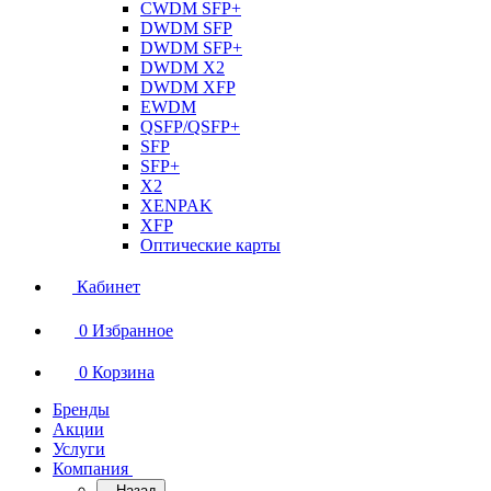
CWDM SFP+
DWDM SFP
DWDM SFP+
DWDM X2
DWDM XFP
EWDM
QSFP/QSFP+
SFP
SFP+
X2
XENPAK
XFP
Оптические карты
Кабинет
0
Избранное
0
Корзина
Бренды
Акции
Услуги
Компания
Назад