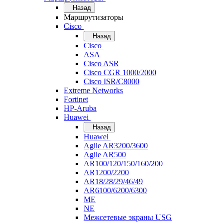
Назад
Маршрутизаторы
Cisco
Назад
Cisco
ASA
Cisco ASR
Cisco CGR 1000/2000
Cisco ISR/С8000
Extreme Networks
Fortinet
HP-Aruba
Huawei
Назад
Huawei
Agile AR3200/3600
Agile AR500
AR100/120/150/160/200
AR1200/2200
AR18/28/29/46/49
AR6100/6200/6300
ME
NE
Межсетевые экраны USG