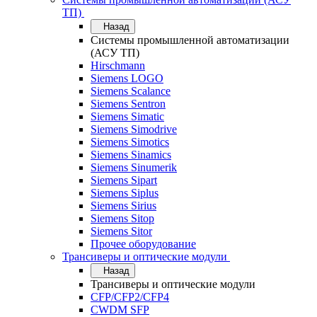
ТП)
Назад
Системы промышленной автоматизации
(АСУ ТП)
Hirschmann
Siemens LOGO
Siemens Scalance
Siemens Sentron
Siemens Simatic
Siemens Simodrive
Siemens Simotics
Siemens Sinamics
Siemens Sinumerik
Siemens Sipart
Siemens Siplus
Siemens Sirius
Siemens Sitop
Siemens Sitor
Прочее оборудование
Трансиверы и оптические модули
Назад
Трансиверы и оптические модули
CFP/CFP2/CFP4
CWDM SFP