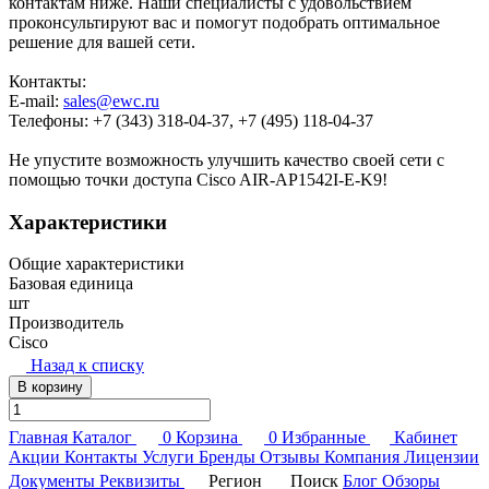
контактам ниже. Наши специалисты с удовольствием
проконсультируют вас и помогут подобрать оптимальное
решение для вашей сети.
Контакты:
E-mail:
sales@ewc.ru
Телефоны: +7 (343) 318-04-37, +7 (495) 118-04-37
Не упустите возможность улучшить качество своей сети с
помощью точки доступа Cisco AIR-AP1542I-E-K9!
Характеристики
Общие характеристики
Базовая единица
шт
Производитель
Cisco
Назад к списку
В корзину
Главная
Каталог
0
Корзина
0
Избранные
Кабинет
Акции
Контакты
Услуги
Бренды
Отзывы
Компания
Лицензии
Документы
Реквизиты
Регион
Поиск
Блог
Обзоры