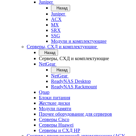
Juniper
Назад
Juniper
ACX
MX
SRX
SSG
Модули и комплектующие
Серверы, СХД и комплектующие
Назад
Серверы, СХД и комплектующие
NetGear
Назад
NetGear
ReadyNAS Desktop
ReadyNAS Rackmount
Qnap
Блоки питания
Жесткие диски
Модули памяти
Прочее оборудование для серверов
Серверы Cisco
Серверы Huawei
Серверы и СХД HP
Системы промышленной автоматизации (АСУ