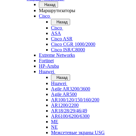
Назад
Маршрутизаторы
Cisco
Назад
Cisco
ASA
Cisco ASR
Cisco CGR 1000/2000
Cisco ISR/С8000
Extreme Networks
Fortinet
HP-Aruba
Huawei
Назад
Huawei
Agile AR3200/3600
Agile AR500
AR100/120/150/160/200
AR1200/2200
AR18/28/29/46/49
AR6100/6200/6300
ME
NE
Межсетевые экраны USG