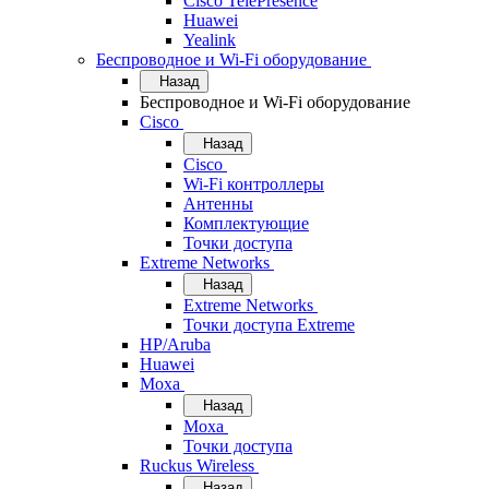
Cisco TelePresence
Huawei
Yealink
Беспроводное и Wi-Fi оборудование
Назад
Беспроводное и Wi-Fi оборудование
Cisco
Назад
Cisco
Wi-Fi контроллеры
Антенны
Комплектующие
Точки доступа
Extreme Networks
Назад
Extreme Networks
Точки доступа Extreme
HP/Aruba
Huawei
Moxa
Назад
Moxa
Точки доступа
Ruckus Wireless
Назад