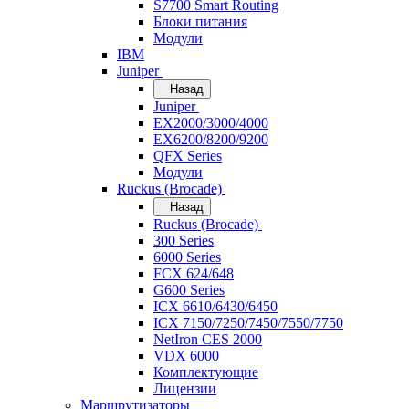
S7700 Smart Routing
Блоки питания
Модули
IBM
Juniper
Назад
Juniper
EX2000/3000/4000
EX6200/8200/9200
QFX Series
Модули
Ruckus (Brocade)
Назад
Ruckus (Brocade)
300 Series
6000 Series
FCX 624/648
G600 Series
ICX 6610/6430/6450
ICX 7150/7250/7450/7550/7750
NetIron CES 2000
VDX 6000
Комплектующие
Лицензии
Маршрутизаторы