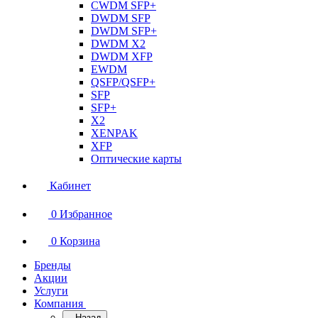
CWDM SFP+
DWDM SFP
DWDM SFP+
DWDM X2
DWDM XFP
EWDM
QSFP/QSFP+
SFP
SFP+
X2
XENPAK
XFP
Оптические карты
Кабинет
0
Избранное
0
Корзина
Бренды
Акции
Услуги
Компания
Назад