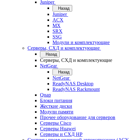
Juniper
Назад
Juniper
ACX
MX
SRX
SSG
Модули и комплектующие
Серверы, СХД и комплектующие
Назад
Серверы, СХД и комплектующие
NetGear
Назад
NetGear
ReadyNAS Desktop
ReadyNAS Rackmount
Qnap
Блоки питания
Жесткие диски
Модули памяти
Прочее оборудование для серверов
Серверы Cisco
Серверы Huawei
Серверы и СХД HP
Системы промышленной автоматизации (АСУ