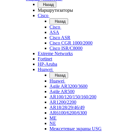
Назад
Маршрутизаторы
Cisco
Назад
Cisco
ASA
Cisco ASR
Cisco CGR 1000/2000
Cisco ISR/С8000
Extreme Networks
Fortinet
HP-Aruba
Huawei
Назад
Huawei
Agile AR3200/3600
Agile AR500
AR100/120/150/160/200
AR1200/2200
AR18/28/29/46/49
AR6100/6200/6300
ME
NE
Межсетевые экраны USG