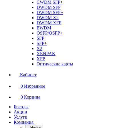
CWDM SFP+
DWDM SFP
DWDM SFP+
DWDM X2
DWDM XFP
EWDM
QSFP/QSFP+
SFP
SFP+
X2
XENPAK
XFP
Оптические карты
Кабинет
0
Избранное
0
Корзина
Бренды
Акции
Услуги
Компания
Назад