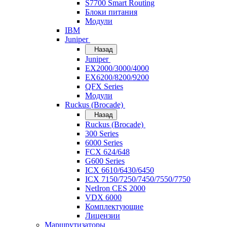
S7700 Smart Routing
Блоки питания
Модули
IBM
Juniper
Назад
Juniper
EX2000/3000/4000
EX6200/8200/9200
QFX Series
Модули
Ruckus (Brocade)
Назад
Ruckus (Brocade)
300 Series
6000 Series
FCX 624/648
G600 Series
ICX 6610/6430/6450
ICX 7150/7250/7450/7550/7750
NetIron CES 2000
VDX 6000
Комплектующие
Лицензии
Маршрутизаторы