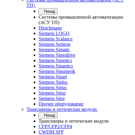
ТП)
Назад
Системы промышленной автоматизации
(АСУ ТП)
Hirschmann
Siemens LOGO
Siemens Scalance
Siemens Sentron
Siemens Simatic
Siemens Simodrive
Siemens Simotics
Siemens Sinamics
Siemens Sinumerik
Siemens Sipart
Siemens Siplus
Siemens Sirius
Siemens Sitop
Siemens Sitor
Прочее оборудование
Трансиверы и оптические модули
Назад
Трансиверы и оптические модули
CFP/CFP2/CFP4
CWDM SFP