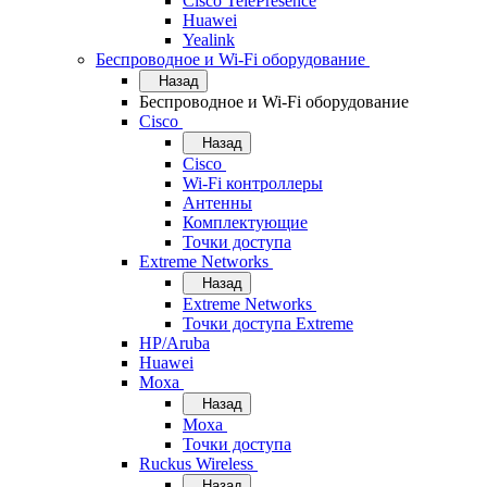
Cisco TelePresence
Huawei
Yealink
Беспроводное и Wi-Fi оборудование
Назад
Беспроводное и Wi-Fi оборудование
Cisco
Назад
Cisco
Wi-Fi контроллеры
Антенны
Комплектующие
Точки доступа
Extreme Networks
Назад
Extreme Networks
Точки доступа Extreme
HP/Aruba
Huawei
Moxa
Назад
Moxa
Точки доступа
Ruckus Wireless
Назад