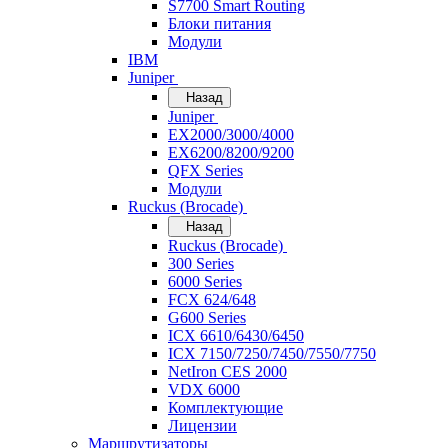
S7700 Smart Routing
Блоки питания
Модули
IBM
Juniper
Назад
Juniper
EX2000/3000/4000
EX6200/8200/9200
QFX Series
Модули
Ruckus (Brocade)
Назад
Ruckus (Brocade)
300 Series
6000 Series
FCX 624/648
G600 Series
ICX 6610/6430/6450
ICX 7150/7250/7450/7550/7750
NetIron CES 2000
VDX 6000
Комплектующие
Лицензии
Маршрутизаторы