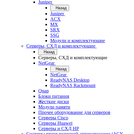
Juniper
Назад
Juniper
ACX
MX
SRX
SSG
Модули и комплектующие
Серверы, СХД и комплектующие
Назад
Серверы, СХД и комплектующие
NetGear
Назад
NetGear
ReadyNAS Desktop
ReadyNAS Rackmount
Qnap
Блоки питания
Жесткие диски
Модули памяти
Прочее оборудование для серверов
Серверы Cisco
Серверы Huawei
Серверы и СХД HP
Системы промышленной автоматизации (АСУ