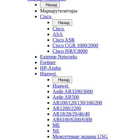
Назад
Маршрутизаторы
Cisco
Назад
Cisco
ASA
Cisco ASR
Cisco CGR 1000/2000
Cisco ISR/С8000
Extreme Networks
Fortinet
HP-Aruba
Huawei
Назад
Huawei
Agile AR3200/3600
Agile AR500
AR100/120/150/160/200
AR1200/2200
AR18/28/29/46/49
AR6100/6200/6300
ME
NE
Межсетевые экраны USG