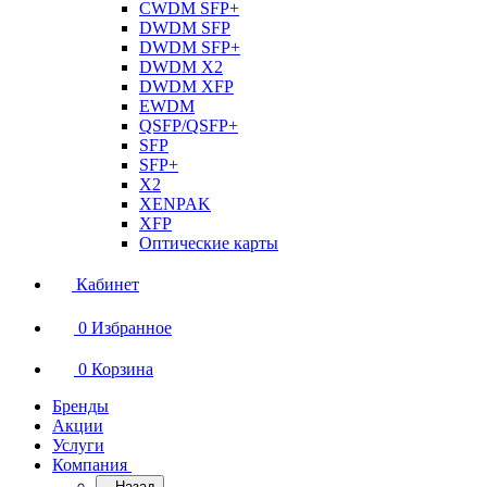
CWDM SFP+
DWDM SFP
DWDM SFP+
DWDM X2
DWDM XFP
EWDM
QSFP/QSFP+
SFP
SFP+
X2
XENPAK
XFP
Оптические карты
Кабинет
0
Избранное
0
Корзина
Бренды
Акции
Услуги
Компания
Назад