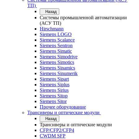
ТП)
Назад
Системы промышленной автоматизации
(АСУ ТП)
Hirschmann
Siemens LOGO
Siemens Scalance
Siemens Sentron
Siemens Simatic
Siemens Simodrive
Siemens Simotics
Siemens Sinamics
Siemens Sinumerik
Siemens Sipart
Siemens Siplus
Siemens Sirius
Siemens Sitop
Siemens Sitor
Прочее оборудование
Трансиверы и оптические модули
Назад
Трансиверы и оптические модули
CFP/CFP2/CFP4
CWDM SFP