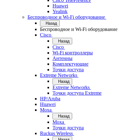
Cisco TelePresence
Huawei
Yealink
Беспроводное и Wi-Fi оборудование
Назад
Беспроводное и Wi-Fi оборудование
Cisco
Назад
Cisco
Wi-Fi контроллеры
Антенны
Комплектующие
Точки доступа
Extreme Networks
Назад
Extreme Networks
Точки доступа Extreme
HP/Aruba
Huawei
Moxa
Назад
Moxa
Точки доступа
Ruckus Wireless
Назад