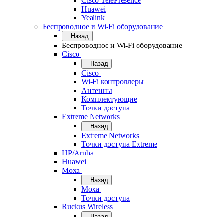
Cisco TelePresence
Huawei
Yealink
Беспроводное и Wi-Fi оборудование
Назад
Беспроводное и Wi-Fi оборудование
Cisco
Назад
Cisco
Wi-Fi контроллеры
Антенны
Комплектующие
Точки доступа
Extreme Networks
Назад
Extreme Networks
Точки доступа Extreme
HP/Aruba
Huawei
Moxa
Назад
Moxa
Точки доступа
Ruckus Wireless
Назад