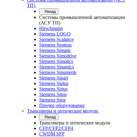
ТП)
Назад
Системы промышленной автоматизации
(АСУ ТП)
Hirschmann
Siemens LOGO
Siemens Scalance
Siemens Sentron
Siemens Simatic
Siemens Simodrive
Siemens Simotics
Siemens Sinamics
Siemens Sinumerik
Siemens Sipart
Siemens Siplus
Siemens Sirius
Siemens Sitop
Siemens Sitor
Прочее оборудование
Трансиверы и оптические модули
Назад
Трансиверы и оптические модули
CFP/CFP2/CFP4
CWDM SFP