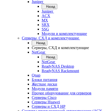
Juniper
Назад
Juniper
ACX
MX
SRX
SSG
Модули и комплектующие
Серверы, СХД и комплектующие
Назад
Серверы, СХД и комплектующие
NetGear
Назад
NetGear
ReadyNAS Desktop
ReadyNAS Rackmount
Qnap
Блоки питания
Жесткие диски
Модули памяти
Прочее оборудование для серверов
Серверы Cisco
Серверы Huawei
Серверы и СХД HP
Системы промышленной автоматизации (АСУ