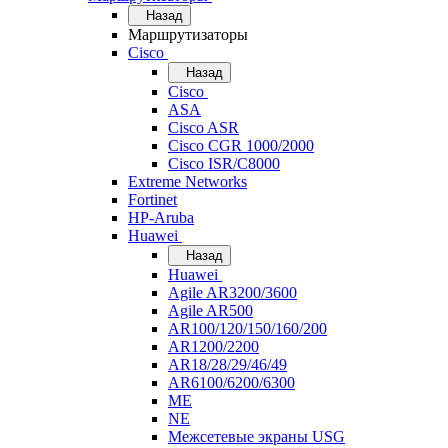
Назад
Маршрутизаторы
Cisco
Назад
Cisco
ASA
Cisco ASR
Cisco CGR 1000/2000
Cisco ISR/С8000
Extreme Networks
Fortinet
HP-Aruba
Huawei
Назад
Huawei
Agile AR3200/3600
Agile AR500
AR100/120/150/160/200
AR1200/2200
AR18/28/29/46/49
AR6100/6200/6300
ME
NE
Межсетевые экраны USG