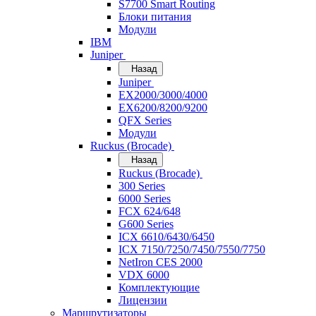
S7700 Smart Routing
Блоки питания
Модули
IBM
Juniper
Назад
Juniper
EX2000/3000/4000
EX6200/8200/9200
QFX Series
Модули
Ruckus (Brocade)
Назад
Ruckus (Brocade)
300 Series
6000 Series
FCX 624/648
G600 Series
ICX 6610/6430/6450
ICX 7150/7250/7450/7550/7750
NetIron CES 2000
VDX 6000
Комплектующие
Лицензии
Маршрутизаторы