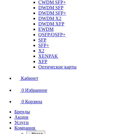
CWDM SFP+
DWDM SFP
DWDM SFP+
DWDM X2
DWDM XFP
EWDM
QSFP/QSFP+
SFP
SFP+
X2
XENPAK
XFP
Оптические карты
Кабинет
0
Избранное
0
Корзина
Бренды
Акции
Услуги
Компания
Назад