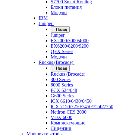
S7700 Smart Routing
Блоки питания
Модули
IBM
Juniper
Назад
Juniper
EX2000/3000/4000
EX6200/8200/9200
QFX Series
Модули
Ruckus (Brocade)
Назад
Ruckus (Brocade)
300 Series
6000 Series
FCX 624/648
G600 Series
ICX 6610/6430/6450
ICX 7150/7250/7450/7550/7750
NetIron CES 2000
VDX 6000
Комплектующие
Лицензии
Маршрутизаторы