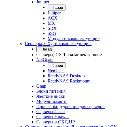
Juniper
Назад
Juniper
ACX
MX
SRX
SSG
Модули и комплектующие
Серверы, СХД и комплектующие
Назад
Серверы, СХД и комплектующие
NetGear
Назад
NetGear
ReadyNAS Desktop
ReadyNAS Rackmount
Qnap
Блоки питания
Жесткие диски
Модули памяти
Прочее оборудование для серверов
Серверы Cisco
Серверы Huawei
Серверы и СХД HP
Системы промышленной автоматизации (АСУ