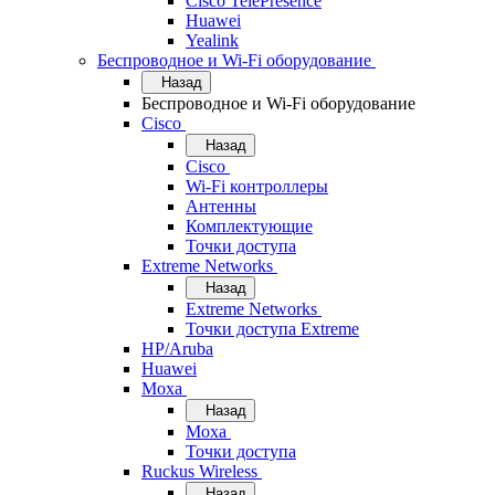
Cisco TelePresence
Huawei
Yealink
Беспроводное и Wi-Fi оборудование
Назад
Беспроводное и Wi-Fi оборудование
Cisco
Назад
Cisco
Wi-Fi контроллеры
Антенны
Комплектующие
Точки доступа
Extreme Networks
Назад
Extreme Networks
Точки доступа Extreme
HP/Aruba
Huawei
Moxa
Назад
Moxa
Точки доступа
Ruckus Wireless
Назад