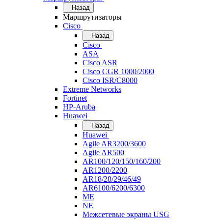
Назад
Маршрутизаторы
Cisco
Назад
Cisco
ASA
Cisco ASR
Cisco CGR 1000/2000
Cisco ISR/С8000
Extreme Networks
Fortinet
HP-Aruba
Huawei
Назад
Huawei
Agile AR3200/3600
Agile AR500
AR100/120/150/160/200
AR1200/2200
AR18/28/29/46/49
AR6100/6200/6300
ME
NE
Межсетевые экраны USG