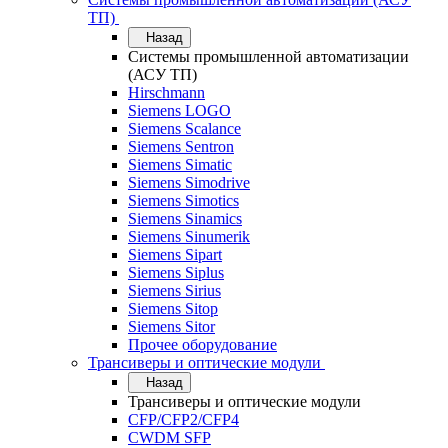
ТП)
Назад
Системы промышленной автоматизации
(АСУ ТП)
Hirschmann
Siemens LOGO
Siemens Scalance
Siemens Sentron
Siemens Simatic
Siemens Simodrive
Siemens Simotics
Siemens Sinamics
Siemens Sinumerik
Siemens Sipart
Siemens Siplus
Siemens Sirius
Siemens Sitop
Siemens Sitor
Прочее оборудование
Трансиверы и оптические модули
Назад
Трансиверы и оптические модули
CFP/CFP2/CFP4
CWDM SFP