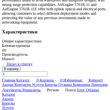
performance allied to IP68 waterproof and dustproof designs, with
strong surge protection capabilities. AirEngine 5761R-11 and
AirEngine 5761R-11E offer both uplink optical and electrical ports,
allowing customers to select different deployment modes and
protecting the value of any previous investments made in
networking equipment.
Характеристики
Общие характеристики
Базовая единица
шт
Производитель
Huawei
Назад к списку
В корзину
Главная
Каталог
0
Корзина
0
Избранные
Кабинет
Акции
Контакты
Услуги
Бренды
Отзывы
Компания
Лицензии
Документы
Реквизиты
Регион
Поиск
Блог
Обзоры
Каталог
Акции
Бренды
Услуги