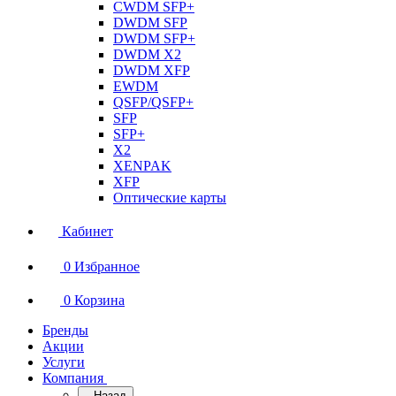
CWDM SFP+
DWDM SFP
DWDM SFP+
DWDM X2
DWDM XFP
EWDM
QSFP/QSFP+
SFP
SFP+
X2
XENPAK
XFP
Оптические карты
Кабинет
0
Избранное
0
Корзина
Бренды
Акции
Услуги
Компания
Назад