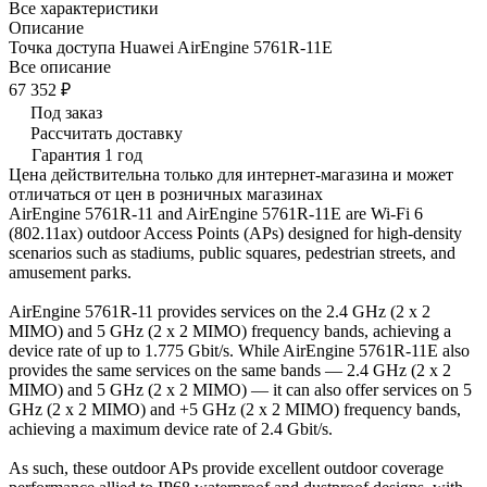
Все характеристики
Описание
Точка доступа Huawei AirEngine 5761R-11E
Все описание
67 352 ₽
Под заказ
Рассчитать доставку
Гарантия 1 год
Цена действительна только для интернет-магазина и может
отличаться от цен в розничных магазинах
AirEngine 5761R-11 and AirEngine 5761R-11E are Wi-Fi 6
(802.11ax) outdoor Access Points (APs) designed for high-density
scenarios such as stadiums, public squares, pedestrian streets, and
amusement parks.
AirEngine 5761R-11 provides services on the 2.4 GHz (2 x 2
MIMO) and 5 GHz (2 x 2 MIMO) frequency bands, achieving a
device rate of up to 1.775 Gbit/s. While AirEngine 5761R-11E also
provides the same services on the same bands — 2.4 GHz (2 x 2
MIMO) and 5 GHz (2 x 2 MIMO) — it can also offer services on 5
GHz (2 x 2 MIMO) and +5 GHz (2 x 2 MIMO) frequency bands,
achieving a maximum device rate of 2.4 Gbit/s.
As such, these outdoor APs provide excellent outdoor coverage