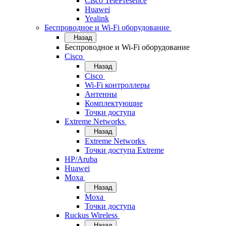
Cisco TelePresence
Huawei
Yealink
Беспроводное и Wi-Fi оборудование
Назад
Беспроводное и Wi-Fi оборудование
Cisco
Назад
Cisco
Wi-Fi контроллеры
Антенны
Комплектующие
Точки доступа
Extreme Networks
Назад
Extreme Networks
Точки доступа Extreme
HP/Aruba
Huawei
Moxa
Назад
Moxa
Точки доступа
Ruckus Wireless
Назад