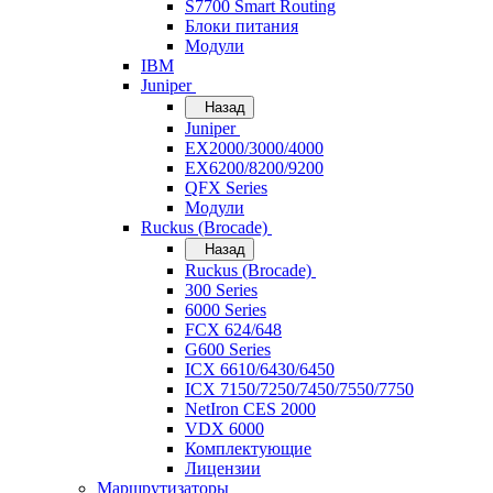
S7700 Smart Routing
Блоки питания
Модули
IBM
Juniper
Назад
Juniper
EX2000/3000/4000
EX6200/8200/9200
QFX Series
Модули
Ruckus (Brocade)
Назад
Ruckus (Brocade)
300 Series
6000 Series
FCX 624/648
G600 Series
ICX 6610/6430/6450
ICX 7150/7250/7450/7550/7750
NetIron CES 2000
VDX 6000
Комплектующие
Лицензии
Маршрутизаторы