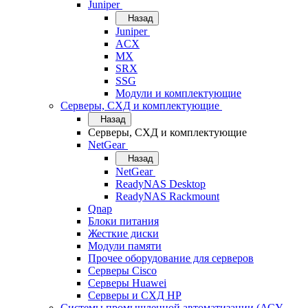
Juniper
Назад
Juniper
ACX
MX
SRX
SSG
Модули и комплектующие
Серверы, СХД и комплектующие
Назад
Серверы, СХД и комплектующие
NetGear
Назад
NetGear
ReadyNAS Desktop
ReadyNAS Rackmount
Qnap
Блоки питания
Жесткие диски
Модули памяти
Прочее оборудование для серверов
Серверы Cisco
Серверы Huawei
Серверы и СХД HP
Системы промышленной автоматизации (АСУ