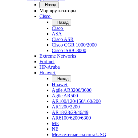
Назад
Маршрутизаторы
Cisco
Назад
Cisco
ASA
Cisco ASR
Cisco CGR 1000/2000
Cisco ISR/С8000
Extreme Networks
Fortinet
HP-Aruba
Huawei
Назад
Huawei
Agile AR3200/3600
Agile AR500
AR100/120/150/160/200
AR1200/2200
AR18/28/29/46/49
AR6100/6200/6300
ME
NE
Межсетевые экраны USG