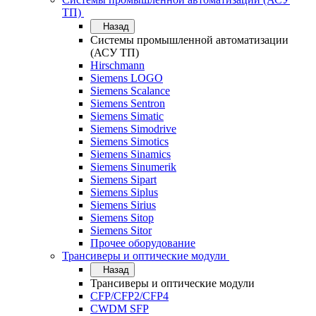
ТП)
Назад
Системы промышленной автоматизации
(АСУ ТП)
Hirschmann
Siemens LOGO
Siemens Scalance
Siemens Sentron
Siemens Simatic
Siemens Simodrive
Siemens Simotics
Siemens Sinamics
Siemens Sinumerik
Siemens Sipart
Siemens Siplus
Siemens Sirius
Siemens Sitop
Siemens Sitor
Прочее оборудование
Трансиверы и оптические модули
Назад
Трансиверы и оптические модули
CFP/CFP2/CFP4
CWDM SFP