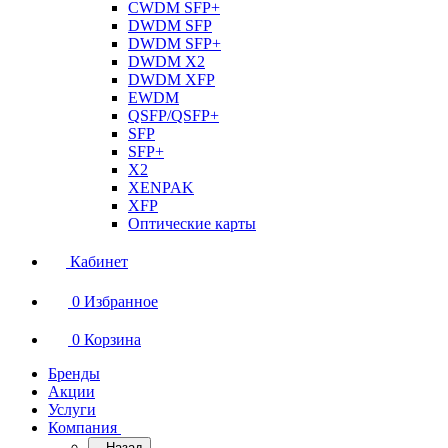
CWDM SFP+
DWDM SFP
DWDM SFP+
DWDM X2
DWDM XFP
EWDM
QSFP/QSFP+
SFP
SFP+
X2
XENPAK
XFP
Оптические карты
Кабинет
0
Избранное
0
Корзина
Бренды
Акции
Услуги
Компания
Назад