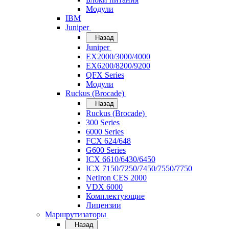
Модули
IBM
Juniper
Назад
Juniper
EX2000/3000/4000
EX6200/8200/9200
QFX Series
Модули
Ruckus (Brocade)
Назад
Ruckus (Brocade)
300 Series
6000 Series
FCX 624/648
G600 Series
ICX 6610/6430/6450
ICX 7150/7250/7450/7550/7750
NetIron CES 2000
VDX 6000
Комплектующие
Лицензии
Маршрутизаторы
Назад