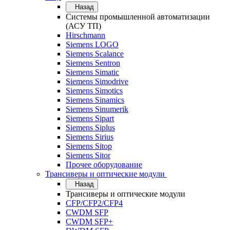
Назад
Системы промышленной автоматизации
(АСУ ТП)
Hirschmann
Siemens LOGO
Siemens Scalance
Siemens Sentron
Siemens Simatic
Siemens Simodrive
Siemens Simotics
Siemens Sinamics
Siemens Sinumerik
Siemens Sipart
Siemens Siplus
Siemens Sirius
Siemens Sitop
Siemens Sitor
Прочее оборудование
Трансиверы и оптические модули
Назад
Трансиверы и оптические модули
CFP/CFP2/CFP4
CWDM SFP
CWDM SFP+