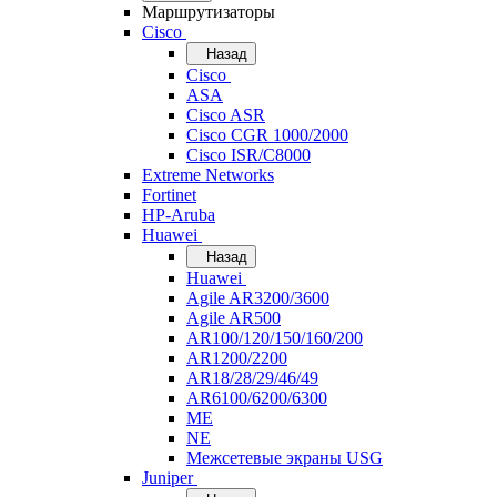
Маршрутизаторы
Cisco
Назад
Cisco
ASA
Cisco ASR
Cisco CGR 1000/2000
Cisco ISR/С8000
Extreme Networks
Fortinet
HP-Aruba
Huawei
Назад
Huawei
Agile AR3200/3600
Agile AR500
AR100/120/150/160/200
AR1200/2200
AR18/28/29/46/49
AR6100/6200/6300
ME
NE
Межсетевые экраны USG
Juniper