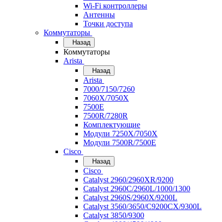
Wi-Fi контроллеры
Антенны
Точки доступа
Коммутаторы
Назад
Коммутаторы
Arista
Назад
Arista
7000/7150/7260
7060X/7050X
7500E
7500R/7280R
Комплектующие
Модули 7250X/7050X
Модули 7500R/7500E
Cisco
Назад
Cisco
Catalyst 2960/2960XR/9200
Catalyst 2960C/2960L/1000/1300
Catalyst 2960S/2960X/9200L
Catalyst 3560/3650/C9200CX/9300L
Catalyst 3850/9300