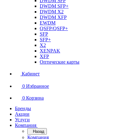
DWDM SFP
DWDM SFP+
DWDM X2
DWDM XFP
EWDM
QSFP/QSFP+
SFP
SFP+
X2
XENPAK
XFP
Оптические карты
Кабинет
0
Избранное
0
Корзина
Бренды
Акции
Услуги
Компания
Назад
Компания