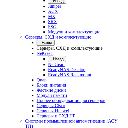
Назад
Juniper
ACX
MX
SRX
SSG
Модули и комплектующие
Серверы, СХД и комплектующие
Назад
Серверы, СХД и комплектующие
NetGear
Назад
NetGear
ReadyNAS Desktop
ReadyNAS Rackmount
Qnap
Блоки питания
Жесткие диски
Модули памяти
Прочее оборудование для серверов
Серверы Cisco
Серверы Huawei
Серверы и СХД HP
Системы промышленной автоматизации (АСУ
ТП)