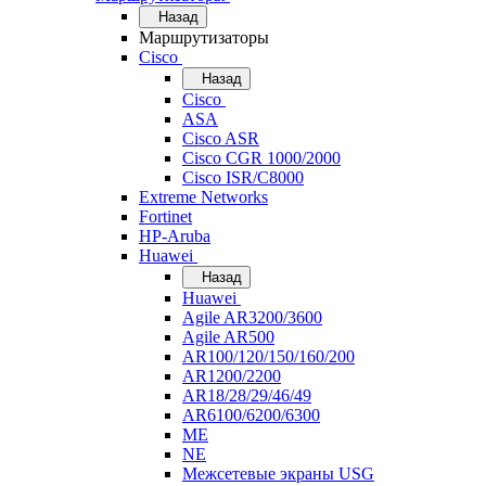
Назад
Маршрутизаторы
Cisco
Назад
Cisco
ASA
Cisco ASR
Cisco CGR 1000/2000
Cisco ISR/С8000
Extreme Networks
Fortinet
HP-Aruba
Huawei
Назад
Huawei
Agile AR3200/3600
Agile AR500
AR100/120/150/160/200
AR1200/2200
AR18/28/29/46/49
AR6100/6200/6300
ME
NE
Межсетевые экраны USG