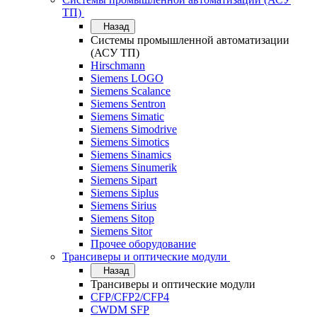
ТП)
Назад
Системы промышленной автоматизации
(АСУ ТП)
Hirschmann
Siemens LOGO
Siemens Scalance
Siemens Sentron
Siemens Simatic
Siemens Simodrive
Siemens Simotics
Siemens Sinamics
Siemens Sinumerik
Siemens Sipart
Siemens Siplus
Siemens Sirius
Siemens Sitop
Siemens Sitor
Прочее оборудование
Трансиверы и оптические модули
Назад
Трансиверы и оптические модули
CFP/CFP2/CFP4
CWDM SFP