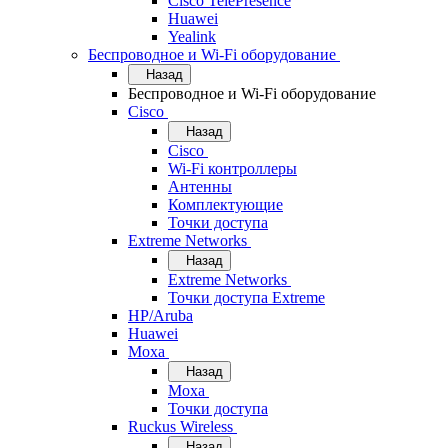
Cisco TelePresence
Huawei
Yealink
Беспроводное и Wi-Fi оборудование
Назад
Беспроводное и Wi-Fi оборудование
Cisco
Назад
Cisco
Wi-Fi контроллеры
Антенны
Комплектующие
Точки доступа
Extreme Networks
Назад
Extreme Networks
Точки доступа Extreme
HP/Aruba
Huawei
Moxa
Назад
Moxa
Точки доступа
Ruckus Wireless
Назад