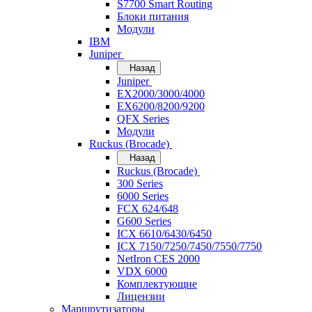
S7700 Smart Routing
Блоки питания
Модули
IBM
Juniper
Назад
Juniper
EX2000/3000/4000
EX6200/8200/9200
QFX Series
Модули
Ruckus (Brocade)
Назад
Ruckus (Brocade)
300 Series
6000 Series
FCX 624/648
G600 Series
ICX 6610/6430/6450
ICX 7150/7250/7450/7550/7750
NetIron CES 2000
VDX 6000
Комплектующие
Лицензии
Маршрутизаторы