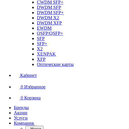
CWDM SFP+
DWDM SFP
DWDM SFP+
DWDM X2
DWDM XFP
EWDM
QSFP/QSFP+
SFP
SFP+
X2
XENPAK
XFP
Оптические карты
Кабинет
0
Избранное
0
Корзина
Бренды
Акции
Услуги
Компания
Назад