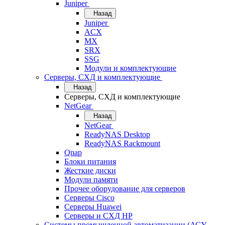
Juniper
Назад
Juniper
ACX
MX
SRX
SSG
Модули и комплектующие
Серверы, СХД и комплектующие
Назад
Серверы, СХД и комплектующие
NetGear
Назад
NetGear
ReadyNAS Desktop
ReadyNAS Rackmount
Qnap
Блоки питания
Жесткие диски
Модули памяти
Прочее оборудование для серверов
Серверы Cisco
Серверы Huawei
Серверы и СХД HP
Системы промышленной автоматизации (АСУ